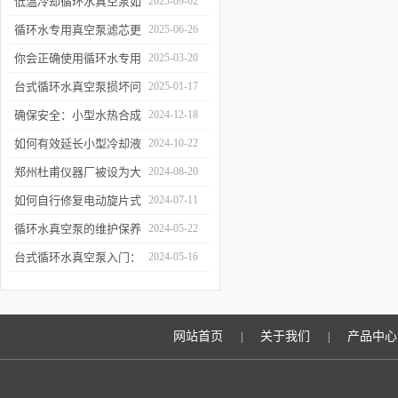
低温冷却循环水真空泵如
2025-09-02
何提升制冷与真空效率？
循环水专用真空泵滤芯更
2025-06-26
换周期：基于水质污染度
你会正确使用循环水专用
2025-03-20
的判断方法
真空泵吗？
台式循环水真空泵损坏问
2025-01-17
题诊断与预防措施
确保安全：小型水热合成
2024-12-18
反应釜的操作与维护建议
如何有效延长小型冷却液
2024-10-22
水循环泵的使用寿命？
郑州杜甫仪器厂被设为大
2024-08-20
学生实习就业基地
如何自行修复电动旋片式
2024-07-11
真空泵无法启动的问题
循环水真空泵的维护保养
2024-05-22
与故障排除指南
台式循环水真空泵入门：
2024-05-16
使用前必读的安全指南
网站首页
关于我们
产品中心
|
|