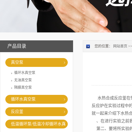
产品目录
您的位置：
网站首页
>
真空泵
循环水真空泵
无油真空泵
隔膜真空泵
水热合成反应釜在性
循环水真空泵
反应炉在实验过程中
反应釜
就一起来介绍下水热
、在进行实验之前我
低温循环泵/低温冷却循环水真
第二、要将所实验的
空泵