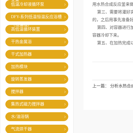
低温冷却液循环泵
用水热合成反应釜来
第三、需要将灌好实
DFY-系列低温恒温反应浴槽
的，之后用事先准备
（恒温槽）
第四、对容器进行加
高低温循环装置
容器冷却下来。
干热金属浴
第五、在加热完成以
干式加热器
加热模块
旋转蒸发器
上一篇：
分析水热合
搅拌器
集热式磁力搅拌器
水/油浴锅
气流烘干器