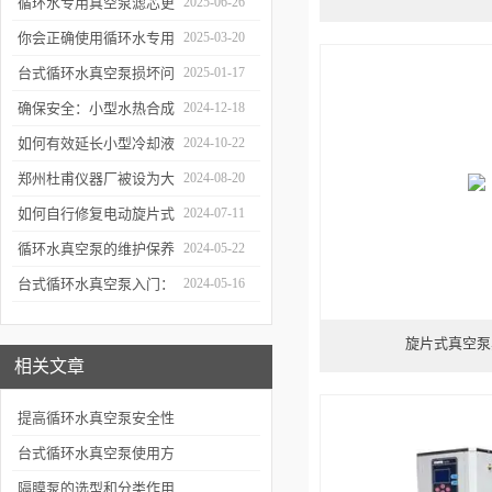
何提升制冷与真空效率？
循环水专用真空泵滤芯更
2025-06-26
换周期：基于水质污染度
你会正确使用循环水专用
2025-03-20
的判断方法
真空泵吗？
台式循环水真空泵损坏问
2025-01-17
题诊断与预防措施
确保安全：小型水热合成
2024-12-18
反应釜的操作与维护建议
如何有效延长小型冷却液
2024-10-22
水循环泵的使用寿命？
郑州杜甫仪器厂被设为大
2024-08-20
学生实习就业基地
如何自行修复电动旋片式
2024-07-11
真空泵无法启动的问题
循环水真空泵的维护保养
2024-05-22
与故障排除指南
台式循环水真空泵入门：
2024-05-16
使用前必读的安全指南
旋片式真空泵
相关文章
提高循环水真空泵安全性
能的方法与建议
台式循环水真空泵使用方
法
隔膜泵的选型和分类作用