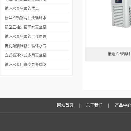
循环水真空泵的优点
新型不锈钢两抽头循环水
多用真空泵深受各方用户
新型五抽头循环水真空泵
好评
用户好评
循环水真空泵的工作原理
及其在减压蒸馏中的应用
告别频繁维修：循环水专
低温冷却循环
优势
用真空泵常见故障排查及
立式循环水式多用真空泵
预防性维护手册
的射流真空原理与常见抽
循环水专用真空泵冬季防
气下降故障
冻与夏季散热管理建议
|
|
网站首页
关于我们
产品中