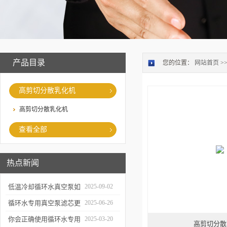
产品目录
您的位置：
网站首页
>
高剪切分散乳化机
高剪切分散乳化机
查看全部
热点新闻
低温冷却循环水真空泵如
2025-09-02
何提升制冷与真空效率？
循环水专用真空泵滤芯更
2025-06-26
换周期：基于水质污染度
你会正确使用循环水专用
2025-03-20
高剪切分散