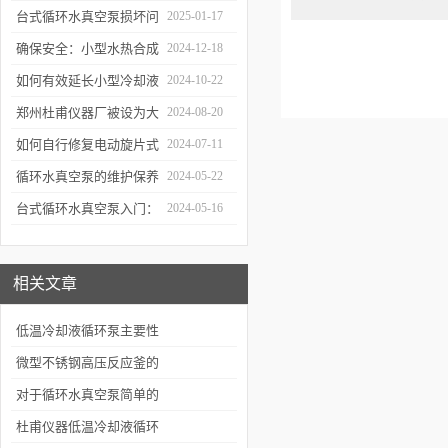
的判断方法
真空泵吗？
台式循环水真空泵损坏问
2025-01-17
题诊断与预防措施
确保安全：小型水热合成
2024-12-18
反应釜的操作与维护建议
如何有效延长小型冷却液
2024-10-22
水循环泵的使用寿命？
郑州杜甫仪器厂被设为大
2024-08-20
学生实习就业基地
如何自行修复电动旋片式
2024-07-11
真空泵无法启动的问题
循环水真空泵的维护保养
2024-05-22
与故障排除指南
台式循环水真空泵入门：
2024-05-16
使用前必读的安全指南
相关文章
低温冷却液循环泵主要性
能及保护装置
微型不锈钢高压反应釜的
结构及原理
对于循环水真空泵简单的
操作介绍
杜甫仪器低温冷却液循环