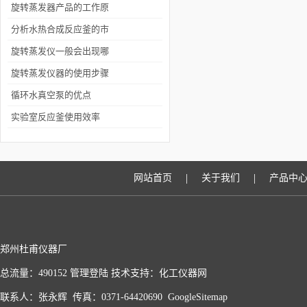
泵的显著特点分析
旋转蒸发器产品的工作原
理
分析水热合成反应釜的市
场
旋转蒸发仪一般会出现哪
些问题，怎么来解决
旋转蒸发仪器的使用步骤
循环水真空泵的优点
实验室反应釜使用效率
|
|
网站首页
关于我们
产品中
郑州杜甫仪器厂
总流量：490152
管理登陆
技术支持：
化工仪器网
联系人：张永辉 传真：0371-64420690
GoogleSitemap