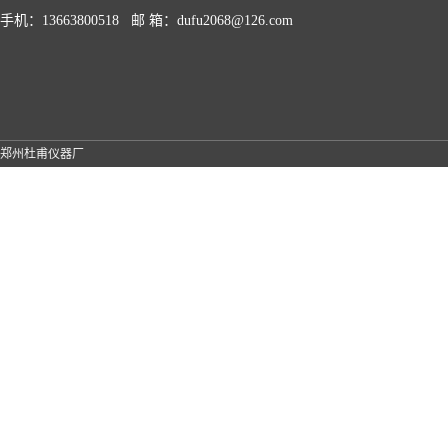
手机：13663800518 邮 箱：dufu2068@126.com
郑州杜甫仪器厂