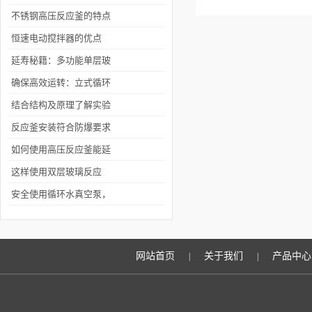
行业的应用
不锈钢高压反应釜的特点
介绍
恒速电动搅拌器的优点
延寿秘籍：多功能单层玻
璃反应釜的周期性维护保
确保高效运转：立式循环
养计划与执行要点
水真空泵的操作要点
结合结构及原理了解实验
室小型高压反应釜
反应釜安装符合防爆要求
事项
如何使用高压反应釜能延
长其使用寿命？
这样使用双层玻璃反应
釜，多用几年不成问题！
安全使用循环水真空泵，
这几点很重要！
网站首页
关于我们
产品中心
|
|