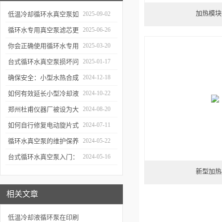
加热模块
低温冷却循环水真空泵如
2025-09-02
何提升制冷与真空效率？
循环水专用真空泵滤芯更
2025-06-26
换周期：基于水质污染度
你会正确使用循环水专用
2025-03-20
的判断方法
真空泵吗？
台式循环水真空泵损坏问
2025-01-17
题诊断与预防措施
确保安全：小型水热合成
2024-12-18
反应釜的操作与维护建议
如何有效延长小型冷却液
2024-10-22
水循环泵的使用寿命？
郑州杜甫仪器厂被设为大
2024-08-20
学生实习就业基地
如何自行修复电动旋片式
2024-07-11
真空泵无法启动的问题
循环水真空泵的维护保养
2024-05-22
与故障排除指南
台式循环水真空泵入门：
2024-05-16
新型加热
使用前必读的安全指南
相关文章
低温冷却液循环泵在印刷