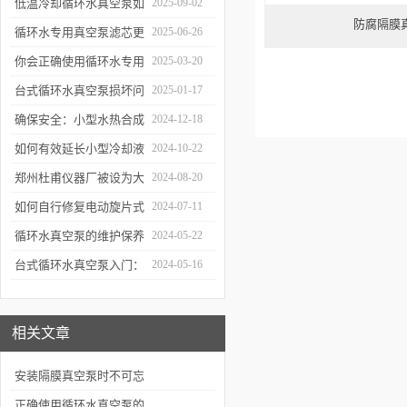
低温冷却循环水真空泵如
2025-09-02
防腐隔膜
何提升制冷与真空效率？
循环水专用真空泵滤芯更
2025-06-26
换周期：基于水质污染度
你会正确使用循环水专用
2025-03-20
的判断方法
真空泵吗？
台式循环水真空泵损坏问
2025-01-17
题诊断与预防措施
确保安全：小型水热合成
2024-12-18
反应釜的操作与维护建议
如何有效延长小型冷却液
2024-10-22
水循环泵的使用寿命？
郑州杜甫仪器厂被设为大
2024-08-20
学生实习就业基地
如何自行修复电动旋片式
2024-07-11
真空泵无法启动的问题
循环水真空泵的维护保养
2024-05-22
与故障排除指南
台式循环水真空泵入门：
2024-05-16
使用前必读的安全指南
相关文章
安装隔膜真空泵时不可忘
记这些要点！
正确使用循环水真空泵的