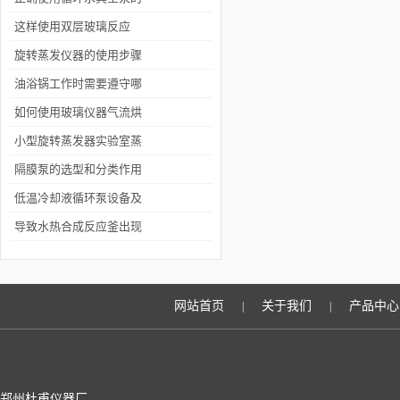
方法，学习一下！
这样使用双层玻璃反应
釜，多用几年不成问题！
旋转蒸发仪器的使用步骤
油浴锅工作时需要遵守哪
些要求
如何使用玻璃仪器气流烘
干器能延长其使用寿命？
小型旋转蒸发器实验室蒸
馏效率影响因素
隔膜泵的选型和分类作用
低温冷却液循环泵设备及
它的使用方法
导致水热合成反应釜出现
粘壁现象的四个因素
网站首页
关于我们
产品中心
|
|
郑州杜甫仪器厂