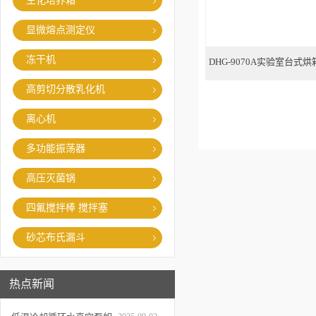
生化培养箱
显微熔点测定仪
冻干机
DHG-9070A实验室台
高剪切分散乳化机
干燥
离心机
多功能振荡器
高压灭菌锅
四氟搅拌棒 搅拌塞
砂芯布氏漏斗
热点新闻