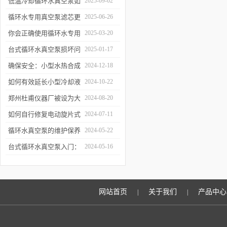
低温冷却循环水真空泵如
2025-09-02
何提升制冷与真空效率？
循环水专用真空泵滤芯更
2025-06-26
换周期：基于水质污染度
你会正确使用循环水专用
2025-03-20
的判断方法
真空泵吗？
台式循环水真空泵损坏问
2025-01-17
题诊断与预防措施
确保安全：小型水热合成
2024-12-18
反应釜的操作与维护建议
如何有效延长小型冷却液
2024-10-22
水循环泵的使用寿命？
郑州杜甫仪器厂被设为大
2024-08-20
学生实习就业基地
如何自行修复电动旋片式
2024-07-11
真空泵无法启动的问题
循环水真空泵的维护保养
2024-05-22
与故障排除指南
台式循环水真空泵入门：
2024-05-16
使用前必读的安全指南
网站首页
关于我们
产品中心
|
|