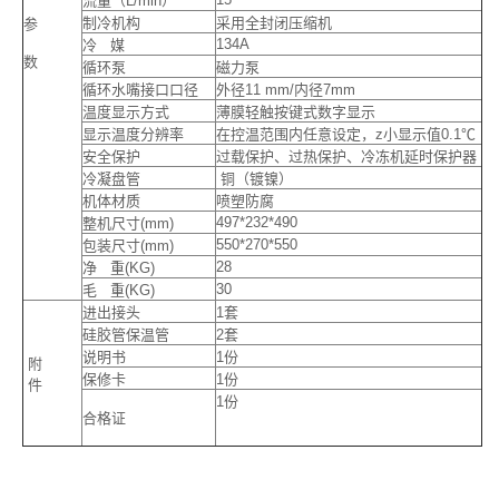
流量（L/min）
制冷机构
采用全封闭压缩机
参
134A
冷 媒
数
循环泵
磁力泵
循环水嘴接口口径
外径11 mm/内径7mm
温度显示方式
薄膜轻触按键式数字显示
显示温度分辨率
在控温范围内任意设定，z小显示值0.1℃
安全保护
过载保护、过热保护、冷冻机延时保护器
冷凝盘管
铜（镀镍）
机体材质
喷塑防腐
497*232*490
整机尺寸(mm)
550*270*550
包装尺寸(mm)
28
净 重(KG)
30
毛 重(KG)
进出接头
1套
硅胶管保温管
2套
说明书
1份
附
保修卡
1份
件
1份
合格证