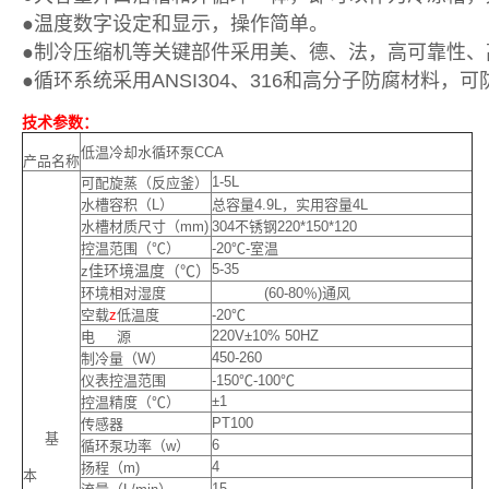
●温度数字设定和显示，操作简单。
●制冷压缩机等关键部件采用美、德、法，高可靠性、
●循环系统采用ANSI304、316和高分子防腐材料
技术参数：
低温冷却水循环泵CCA
产品名称
1-5L
可配旋蒸（反应釜）
水槽容积（L）
总容量4.9L，实用容量4L
水槽材质尺寸（mm)
304不锈钢220*150*120
控温范围（℃）
-20℃-室温
5-35
佳环境温度（℃）
z
环境相对湿度
(60-80％)通风
空载
z
低温度
-20℃
220V±10% 50HZ
电 源
450-260
制冷量（W）
仪表控温范围
-150℃-100℃
±1
控温精度（℃）
PT100
传感器
基
6
循环泵功率（w）
4
扬程（m)
本
15