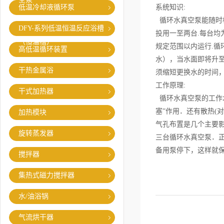
低温冷却液循环泵
系统知识:
循环水真空泵能随时根
DFY-系列低温恒温反应浴槽
投用一至两台.每台均
（恒温槽）
规定范围以内运行.循
高低温循环装置
水），当水面即将升至
干热金属浴
须缩短更换水的时间，
工作原理:
干式加热器
循环水真空泵的工作
塞”作用．还有散热(
加热模块
气孔布置是几个主要影
旋转蒸发器
三台循环水真空泵．正
备用泵停下，这样就
搅拌器
集热式磁力搅拌器
水/油浴锅
气流烘干器