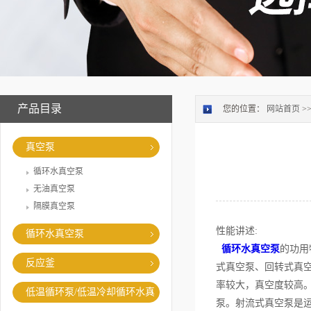
产品目录
您的位置：
网站首页
>
真空泵
循环水真空泵
无油真空泵
隔膜真空泵
性能讲述:
循环水真空泵
循环水真空泵
的功用
反应釜
式真空泵、回转式真
率较大，真空度较高
低温循环泵/低温冷却循环水真
泵。射流式真空泵是运
空泵