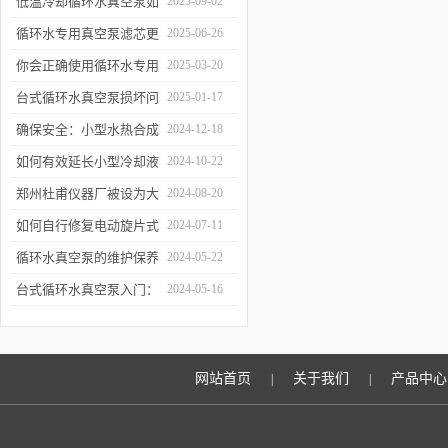
低温冷却循环水真空泵如
2025-09-02
何提升制冷与真空效率？
循环水专用真空泵滤芯更
2025-06-26
换周期：基于水质污染度
你会正确使用循环水专用
2025-03-20
的判断方法
真空泵吗？
台式循环水真空泵损坏问
2025-01-17
题诊断与预防措施
确保安全：小型水热合成
2024-12-18
反应釜的操作与维护建议
如何有效延长小型冷却液
2024-10-22
水循环泵的使用寿命？
郑州杜甫仪器厂被设为大
2024-08-20
学生实习就业基地
如何自行修复电动旋片式
2024-07-11
真空泵无法启动的问题
循环水真空泵的维护保养
2024-05-22
与故障排除指南
台式循环水真空泵入门：
2024-05-16
使用前必读的安全指南
网站首页
关于我们
产品中心
|
|