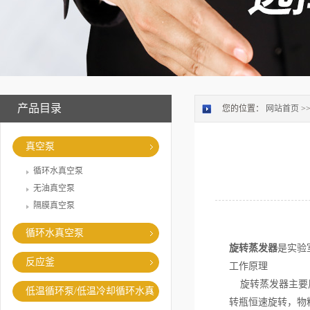
产品目录
您的位置：
网站首页
>
真空泵
循环水真空泵
无油真空泵
隔膜真空泵
循环水真空泵
旋转蒸发器
是实验
反应釜
工作原理
旋转蒸发器主要用
低温循环泵/低温冷却循环水真
转瓶恒速旋转，物
空泵