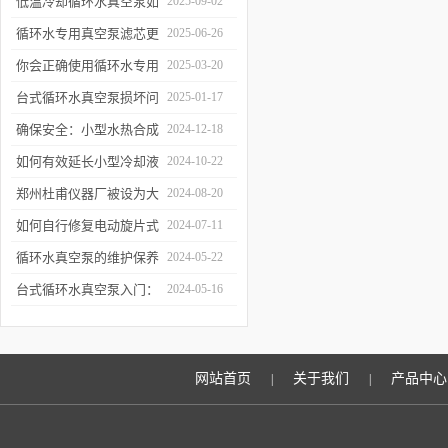
低温冷却循环水真空泵如
2025-09-02
何提升制冷与真空效率？
循环水专用真空泵滤芯更
2025-06-26
换周期：基于水质污染度
你会正确使用循环水专用
2025-03-20
的判断方法
真空泵吗？
台式循环水真空泵损坏问
2025-01-17
题诊断与预防措施
确保安全：小型水热合成
2024-12-18
反应釜的操作与维护建议
如何有效延长小型冷却液
2024-10-22
水循环泵的使用寿命？
郑州杜甫仪器厂被设为大
2024-08-20
学生实习就业基地
如何自行修复电动旋片式
2024-07-11
真空泵无法启动的问题
循环水真空泵的维护保养
2024-05-22
与故障排除指南
台式循环水真空泵入门：
2024-05-16
使用前必读的安全指南
网站首页
关于我们
产品中心
|
|