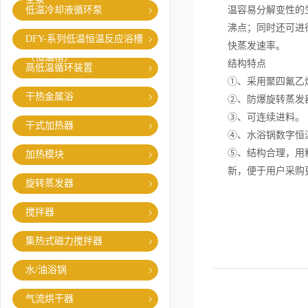
低温冷却液循环泵
温容易分解变性的
沸点；同时还可进
DFY-系列低温恒温反应浴槽
快蒸发速率。
（恒温槽）
结构特点
高低温循环装置
①、采用聚四氟
干热金属浴
②、防爆旋转蒸发
③、可连续进
干式加热器
④、水浴锅数字
⑤、结构合理，用
加热模块
新，便于用户采购
旋转蒸发器
搅拌器
集热式磁力搅拌器
水/油浴锅
气流烘干器