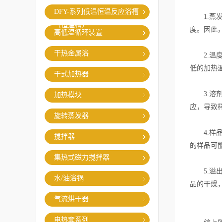
DFY-系列低温恒温反应浴槽
1.蒸发
（恒温槽）
度。因此
高低温循环装置
干热金属浴
2.温度
低的加热
干式加热器
3.溶剂
加热模块
应，导致
旋转蒸发器
4.样品
搅拌器
的样品可
集热式磁力搅拌器
5.溢出
水/油浴锅
品的干燥
气流烘干器
电热套系列