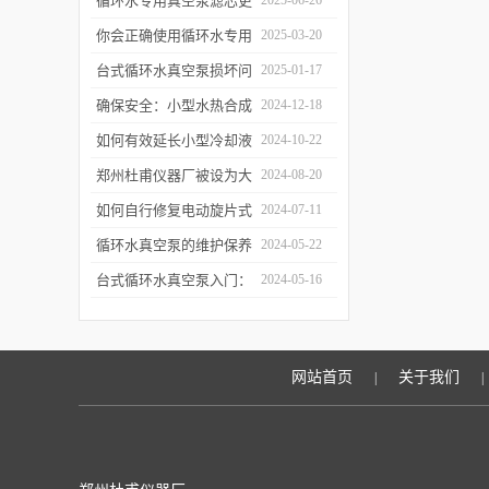
循环水专用真空泵滤芯更
2025-06-26
换周期：基于水质污染度
你会正确使用循环水专用
2025-03-20
的判断方法
真空泵吗？
台式循环水真空泵损坏问
2025-01-17
题诊断与预防措施
确保安全：小型水热合成
2024-12-18
反应釜的操作与维护建议
如何有效延长小型冷却液
2024-10-22
水循环泵的使用寿命？
郑州杜甫仪器厂被设为大
2024-08-20
学生实习就业基地
如何自行修复电动旋片式
2024-07-11
真空泵无法启动的问题
循环水真空泵的维护保养
2024-05-22
与故障排除指南
台式循环水真空泵入门：
2024-05-16
使用前必读的安全指南
网站首页
关于我们
|
|