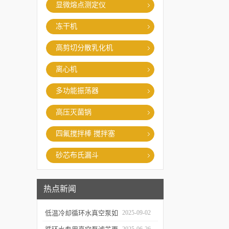
显微熔点测定仪
冻干机
高剪切分散乳化机
离心机
多功能振荡器
高压灭菌锅
四氟搅拌棒 搅拌塞
砂芯布氏漏斗
热点新闻
低温冷却循环水真空泵如
2025-09-02
何提升制冷与真空效率？