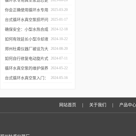
循环水专用真空泵滤芯更
2025-06-26
换周期：基于水质污染度
你会正确使用循环水专用
2025-03-20
的判断方法
真空泵吗？
台式循环水真空泵损坏问
2025-01-17
题诊断与预防措施
确保安全：小型水热合成
2024-12-18
反应釜的操作与维护建议
如何有效延长小型冷却液
2024-10-22
水循环泵的使用寿命？
郑州杜甫仪器厂被设为大
2024-08-20
学生实习就业基地
如何自行修复电动旋片式
2024-07-11
真空泵无法启动的问题
循环水真空泵的维护保养
2024-05-22
与故障排除指南
台式循环水真空泵入门：
2024-05-16
使用前必读的安全指南
|
|
网站首页
关于我们
产品中