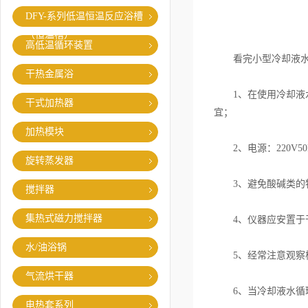
DFY-系列低温恒温反应浴槽
（恒温槽）
高低温循环装置
看完小型冷却液水循
干热金属浴
1、在使用冷却液水
干式加热器
宜；
加热模块
2、电源：220V5
旋转蒸发器
3、避免酸碱类的物
搅拌器
集热式磁力搅拌器
4、仪器应安置于干
水/油浴锅
5、经常注意观察槽
气流烘干器
6、当冷却液水循环
电热套系列