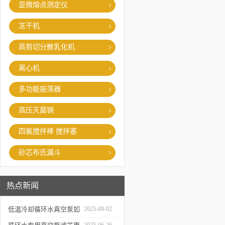
显微熔点测定仪
冻干机
高剪切分散乳化机
离心机
多功能振荡器
高压灭菌锅
四氟搅拌棒 搅拌塞
砂芯布氏漏斗
热点新闻
低温冷却循环水真空泵如
2025-09-02
何提升制冷与真空效率？