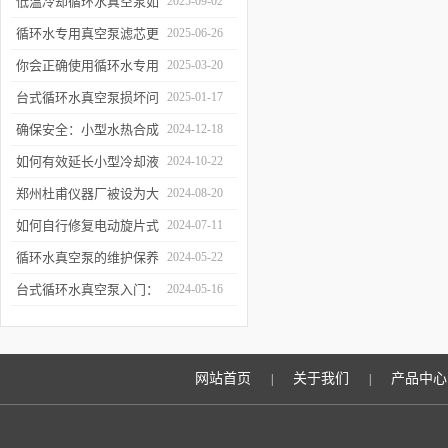
低温冷却循环水真空泵如
2025-09-02
何提升制冷与真空效率？
循环水专用真空泵滤芯更
2025-06-26
换周期：基于水质污染度
你会正确使用循环水专用
2025-03-20
的判断方法
真空泵吗？
台式循环水真空泵损坏问
2025-01-17
题诊断与预防措施
确保安全：小型水热合成
2024-12-18
反应釜的操作与维护建议
如何有效延长小型冷却液
2024-10-22
水循环泵的使用寿命？
郑州杜甫仪器厂被设为大
2024-08-20
学生实习就业基地
如何自行修复电动旋片式
2024-07-11
真空泵无法启动的问题
循环水真空泵的维护保养
2024-05-22
与故障排除指南
台式循环水真空泵入门：
2024-05-16
使用前必读的安全指南
网站首页
关于我们
产品中心
|
|