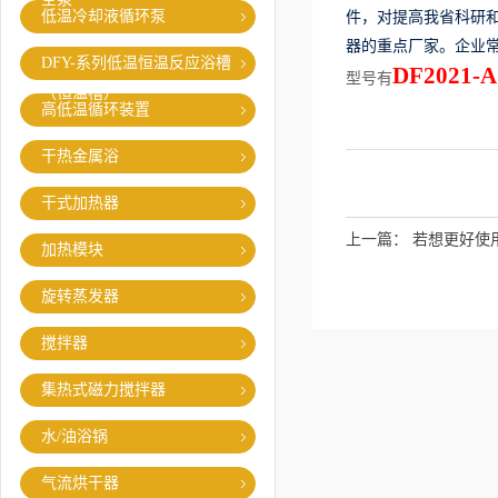
低温冷却液循环泵
件，对提高我省科研
器的重点厂家。企业
DFY-系列低温恒温反应浴槽
DF2021-
型号有
（恒温槽）
高低温循环装置
干热金属浴
干式加热器
上一篇：
若想更好使
加热模块
旋转蒸发器
搅拌器
集热式磁力搅拌器
水/油浴锅
气流烘干器