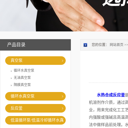
产品目录
您的位置：
网站首页
>
真空泵
循环水真空泵
无油真空泵
隔膜真空泵
水热合成反应釜
循环水真空泵
机溶剂作介质，通过
反应釜
业，用来完成化工工
内强酸或强碱且高温
低温循环泵/低温冷却循环水真
法中做样品前处理。
空泵