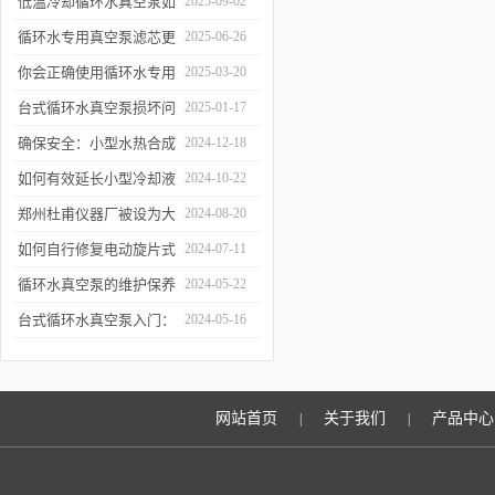
低温冷却循环水真空泵如
2025-09-02
何提升制冷与真空效率？
循环水专用真空泵滤芯更
2025-06-26
换周期：基于水质污染度
你会正确使用循环水专用
2025-03-20
的判断方法
真空泵吗？
台式循环水真空泵损坏问
2025-01-17
题诊断与预防措施
确保安全：小型水热合成
2024-12-18
反应釜的操作与维护建议
如何有效延长小型冷却液
2024-10-22
水循环泵的使用寿命？
郑州杜甫仪器厂被设为大
2024-08-20
学生实习就业基地
如何自行修复电动旋片式
2024-07-11
真空泵无法启动的问题
循环水真空泵的维护保养
2024-05-22
与故障排除指南
台式循环水真空泵入门：
2024-05-16
使用前必读的安全指南
网站首页
关于我们
产品中心
|
|