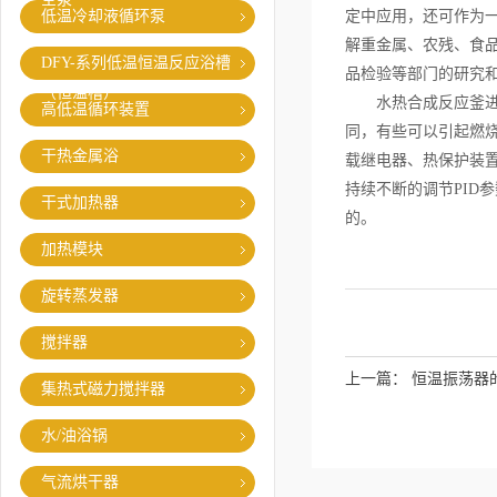
低温冷却液循环泵
定中应用，还可作为
解重金属、农残、食
DFY-系列低温恒温反应浴槽
品检验等部门的研究
（恒温槽）
水热合成反应釜进行
高低温循环装置
同，有些可以引起燃
干热金属浴
载继电器、热保护装
持续不断的调节PID
干式加热器
的。
加热模块
旋转蒸发器
搅拌器
上一篇：
恒温振荡器
集热式磁力搅拌器
水/油浴锅
气流烘干器