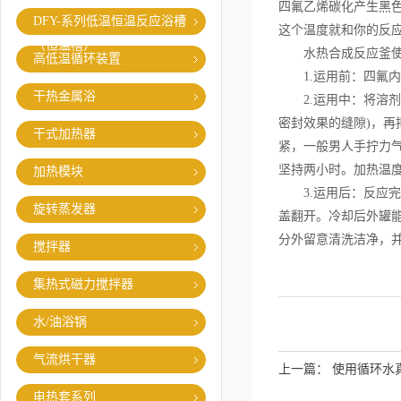
四氟乙烯碳化产生黑色
DFY-系列低温恒温反应浴槽
这个温度就和你的反
（恒温槽）
水热合成反应釜使
高低温循环装置
1.运用前：四氟内
干热金属浴
2.运用中：将溶剂和
密封效果的缝隙)，
干式加热器
紧，一般男人手拧力气
坚持两小时。加热温度
加热模块
3.运用后：反应完
旋转蒸发器
盖翻开。冷却后外罐
分外留意清洗洁净，
搅拌器
集热式磁力搅拌器
水/油浴锅
气流烘干器
上一篇：
使用循环水
电热套系列