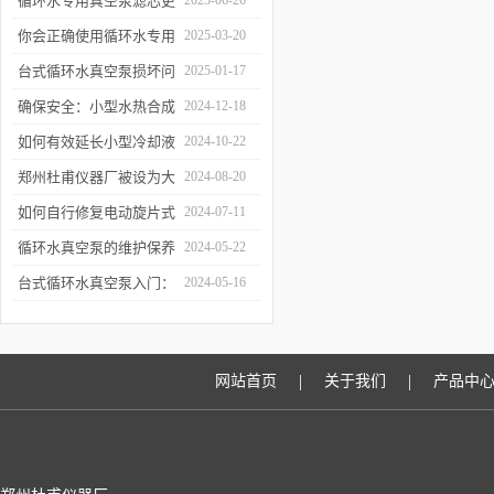
循环水专用真空泵滤芯更
2025-06-26
换周期：基于水质污染度
你会正确使用循环水专用
2025-03-20
的判断方法
真空泵吗？
台式循环水真空泵损坏问
2025-01-17
题诊断与预防措施
确保安全：小型水热合成
2024-12-18
反应釜的操作与维护建议
如何有效延长小型冷却液
2024-10-22
水循环泵的使用寿命？
郑州杜甫仪器厂被设为大
2024-08-20
学生实习就业基地
如何自行修复电动旋片式
2024-07-11
真空泵无法启动的问题
循环水真空泵的维护保养
2024-05-22
与故障排除指南
台式循环水真空泵入门：
2024-05-16
使用前必读的安全指南
|
|
网站首页
关于我们
产品中