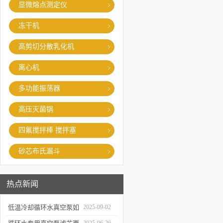
显微熔点测定仪
冻干机
高剪切分散乳化机
离心机
多功能振荡器
高压灭菌锅
四氟搅拌棒 搅拌塞
砂芯布氏漏斗
热点新闻
低温冷却循环水真空泵如
2025-09-02
何提升制冷与真空效率？