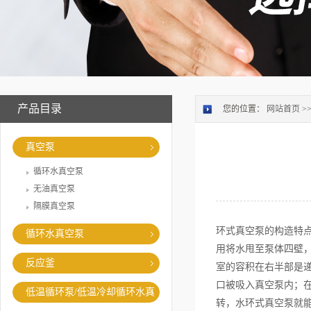
产品目录
您的位置：
网站首页
>
真空泵
循环水真空泵
无油真空泵
隔膜真空泵
环式真空泵的构造特
循环水真空泵
用将水甩至泵体四壁
反应釜
室的容积在右半部是
口被吸入真空泵内；
低温循环泵/低温冷却循环水真
转，水环式真空泵就
空泵