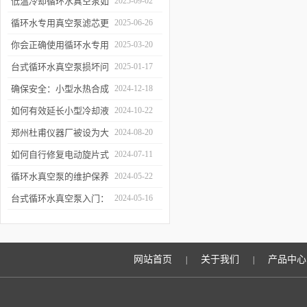
低温冷却循环水真空泵如
2025-09-02
何提升制冷与真空效率？
循环水专用真空泵滤芯更
2025-06-26
换周期：基于水质污染度
你会正确使用循环水专用
2025-03-20
的判断方法
真空泵吗？
台式循环水真空泵损坏问
2025-01-17
题诊断与预防措施
确保安全：小型水热合成
2024-12-18
反应釜的操作与维护建议
如何有效延长小型冷却液
2024-10-22
水循环泵的使用寿命？
郑州杜甫仪器厂被设为大
2024-08-20
学生实习就业基地
如何自行修复电动旋片式
2024-07-11
真空泵无法启动的问题
循环水真空泵的维护保养
2024-05-22
与故障排除指南
台式循环水真空泵入门：
2024-05-16
使用前必读的安全指南
网站首页
关于我们
产品中心
|
|