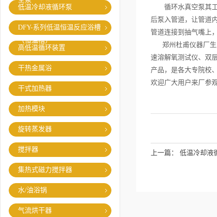
低温冷却液循环泵
循环水真空泵其工作
后泵入管道，让管道
DFY-系列低温恒温反应浴槽
管道连接到抽气嘴上
（恒温槽）
郑州杜甫仪器厂生产
高低温循环装置
速溶解氧测试仪、双
干热金属浴
产品，是各大专院校、
欢迎广大用户来厂参
干式加热器
加热模块
旋转蒸发器
搅拌器
上一篇：
低温冷却液
集热式磁力搅拌器
水/油浴锅
气流烘干器