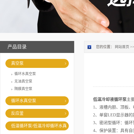
产品目录
您的位置：
网站首页
>
真空泵
循环水真空泵
无油真空泵
隔膜真空泵
低温冷却液循环泵
主
循环水真空泵
1、液槽内胆、顶板
反应釜
2、单窗LED显示器
3、密闭型循环：循
低温循环泵/低温冷却循环水真
4、保护装置：具有
空泵