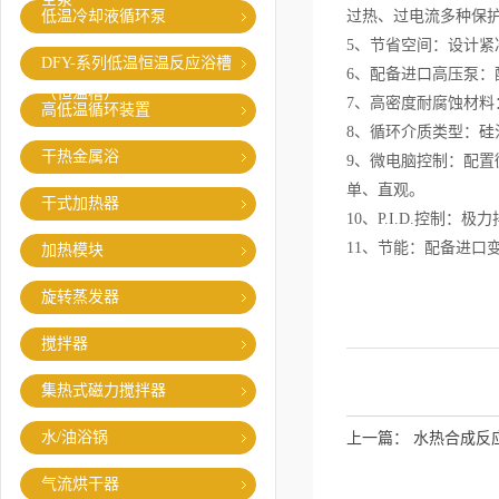
低温冷却液循环泵
过热、过电流多种保
5、节省空间：设计
DFY-系列低温恒温反应浴槽
6、配备进口高压泵
（恒温槽）
7、高密度耐腐蚀材料
高低温循环装置
8、循环介质类型：
干热金属浴
9、微电脑控制：配
单、直观。
干式加热器
10、P.I.D.控制
11、节能：配备进口
加热模块
旋转蒸发器
搅拌器
集热式磁力搅拌器
水/油浴锅
上一篇：
水热合成反
气流烘干器