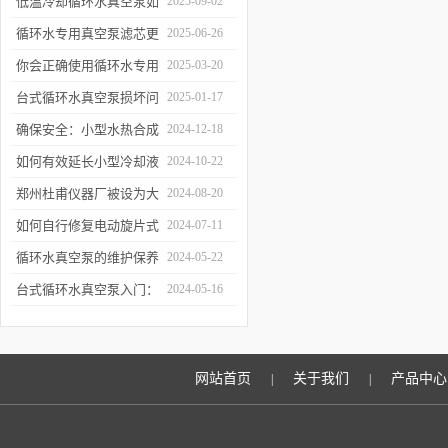
低温冷却循环水真空泵如
2025-09-02
何提升制冷与真空效率？
循环水专用真空泵滤芯更
2025-06-26
换周期：基于水质污染度
你会正确使用循环水专用
2025-03-20
的判断方法
真空泵吗？
台式循环水真空泵损坏问
2025-01-17
题诊断与预防措施
确保安全：小型水热合成
2024-12-18
反应釜的操作与维护建议
如何有效延长小型冷却液
2024-10-22
水循环泵的使用寿命？
郑州杜甫仪器厂被设为大
2024-08-20
学生实习就业基地
如何自行修复电动旋片式
2024-07-11
真空泵无法启动的问题
循环水真空泵的维护保养
2024-05-22
与故障排除指南
台式循环水真空泵入门：
2024-05-16
使用前必读的安全指南
网站首页
关于我们
产品中心
|
|