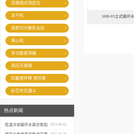
显微熔点测定仪
冻干机
SHB-95立式循
高剪切分散乳化机
离心机
多功能振荡器
高压灭菌锅
四氟搅拌棒 搅拌塞
砂芯布氏漏斗
热点新闻
低温冷却循环水真空泵如
2025-09-02
何提升制冷与真空效率？