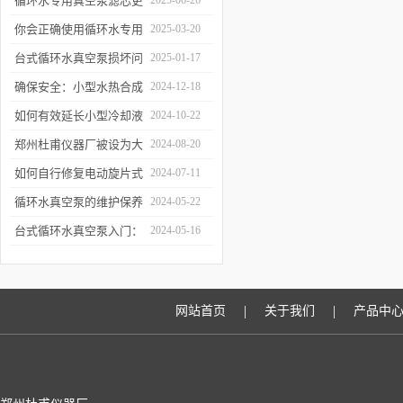
循环水专用真空泵滤芯更
2025-06-26
换周期：基于水质污染度
你会正确使用循环水专用
2025-03-20
的判断方法
真空泵吗？
台式循环水真空泵损坏问
2025-01-17
题诊断与预防措施
确保安全：小型水热合成
2024-12-18
反应釜的操作与维护建议
如何有效延长小型冷却液
2024-10-22
水循环泵的使用寿命？
郑州杜甫仪器厂被设为大
2024-08-20
学生实习就业基地
如何自行修复电动旋片式
2024-07-11
真空泵无法启动的问题
循环水真空泵的维护保养
2024-05-22
与故障排除指南
台式循环水真空泵入门：
2024-05-16
使用前必读的安全指南
|
|
网站首页
关于我们
产品中