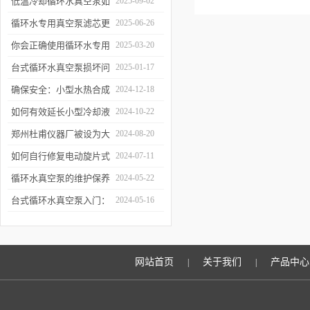
低温冷却循环水真空泵如
2025-09-02
何提升制冷与真空效率？
循环水专用真空泵滤芯更
2025-06-26
换周期：基于水质污染度
你会正确使用循环水专用
2025-03-20
的判断方法
真空泵吗？
台式循环水真空泵损坏问
2025-01-17
题诊断与预防措施
确保安全：小型水热合成
2024-12-18
反应釜的操作与维护建议
如何有效延长小型冷却液
2024-10-22
水循环泵的使用寿命？
郑州杜甫仪器厂被设为大
2024-08-20
学生实习就业基地
如何自行修复电动旋片式
2024-07-11
真空泵无法启动的问题
循环水真空泵的维护保养
2024-05-22
与故障排除指南
台式循环水真空泵入门：
2024-05-16
使用前必读的安全指南
网站首页
关于我们
产品中心
|
|