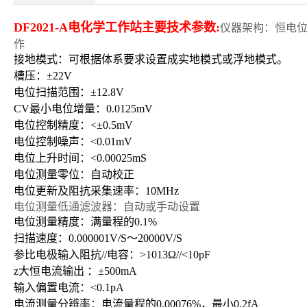
DF2021-A
电化学工作站
主要技术参数:
仪器架构：恒电
作
接地模式：可根据体系要求设置成实地模式或浮地模式。
槽压：±
22V
电位扫描范围：±
12.8V
CV
最小电位增量：
0.0125mV
电位控制精度：
<
±
0.5mV
电位控制噪声：
<0.01mV
电位上升时间：
<0.00025mS
电位测量零位：自动校正
电位更新及阻抗采集速率：
10MHz
电位测量低通滤波器：自动或手动设置
电位测量精度：满量程的
0.1%
扫描速度：
0.000001V/S
～
20000V/S
参比电极输入阻抗
//
电容：
>1013
Ω
//<10pF
z大恒电流输出 ：±
500mA
输入偏置电流：
<0.1pA
电流测量分辨率：电流量程的
0.00076%
，最小
0.2fA