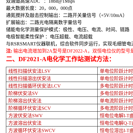
双通道高速
ADC
：
18bit@1Msps
最大数据长度：
20
，
000
，
000
点
通氮搅拌及敲击控制输出：二路开关量信号（
+5V/10mA
）
扩展输出：二路光电隔离数字量信号
储能电化学测量保护模式：极性、电压、电流、时间、链路
电极智能柔性保护 ：电压超载、电流超载
与
RSRSMART
仪器联机，综合软件同步运行，实现毛细管电
注
:
输出电流增加到
2A
型号是
DF2022-A
，双恒电位仪的型号
二、
DF2021-A
电化学工作站
测试方法：
线性扫描伏安法
LSV
单电位阶跃计时
线性扫描溶出伏安法
单电位阶跃计时
线性扫描循环伏安法
LCV
多电位阶跃计时
阶梯伏安法
SV
多电位阶跃计时
阶梯溶出伏安法
单电流阶跃计时
阶梯循环伏安法
SCV
多电流阶跃计时
方波伏安法
SWV
恒电位电解
I-T
方波溶出伏安法
恒电位电解
Q-T
方波循环伏安法
SWCV
恒电位溶出
I-T