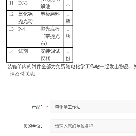
11
DJ-3
解池
个
12
氧化铝
电极磨料
1
抛光粉
瓶
13
P-4
抛光底板
1
（带抛光
块
布）
14
试剂
安装调试
1
仪器
份
装箱单内的附件全部为免费随
电化学工作站
一起发出物品，
请及时联系厂
产品：
您的单位：