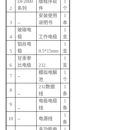
DF2000
版程序软
1
2
系列
件
个
安装使用
1
3
--
说明书
本
玻碳电
1
4
极
工作电极
支
铂丝电
1
5
极
0.5*15mm
支
甘汞参
1
6
比电极
232
支
模拟电解
1
7
--
池
个
232
数据
1
8
--
线
条
电极电缆
1
9
--
线
条
1
10
--
电源线
条
多功能电
1