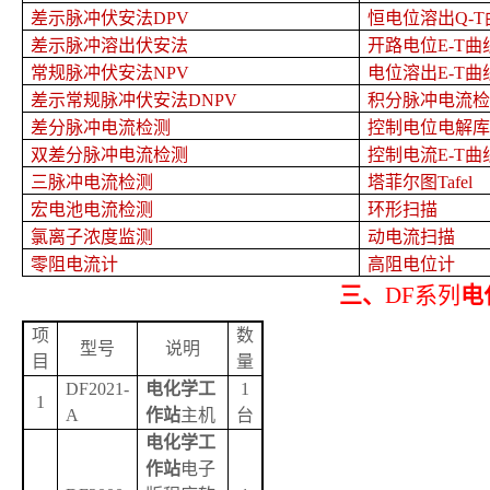
差示脉冲伏安法
DPV
恒电位溶出
Q-T
差示脉冲溶出伏安法
开路电位
E-T
曲
常规脉冲伏安法
NPV
电位溶出
E-T
曲
差示常规脉冲伏安法
DNPV
积分脉冲电流检
差分脉冲电流检测
控制电位电解库
双差分脉冲电流检测
控制电流
E-T
曲
三脉冲电流检测
塔菲尔图
Tafel
宏电池电流检测
环形扫描
氯离子浓度监测
动电流扫描
零阻电流计
高阻电位计
三、
DF
系列
电
项
数
型号
说明
目
量
DF2021-
电化学工
1
1
A
作站
主机
台
电化学工
作站
电子