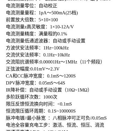
电流测量零位：自动校正
电流测量量程：
1pA
～
500mA(25
档
)
前置放大倍数：
5
×
10
×
100
电流测量z高灵敏度：
1
×
10-12A/V
电流测量精度：满量程的
0.1%
电流测量低通滤波器：自动或手动设置
方波伏安法频率：
1Hz~100kHz
交流伏安法频率：
0.1Hz~10kHz
交流阻抗谱频率
:0.00001Hz
～
1MHz
（
11
个频段）
正弦波幅度
:0.01mV
～
2.3V
CA
和
CC
脉冲宽度：
0.1mS
～
1200S
DPV
脉冲宽度：
0.05mS
～
64S
IR
降补偿：自动或手动设置（
10
Ω
~1M
Ω）
多阶跃循环次数：
1000
次
限压反馈恒流换向时间：
<0.1mS
恒流限压循环周期：
0.1S~100000S
脉冲电镀
//
最小脉宽
：八相脉冲可正可负
//0.05mS
电池全容量充电工步：激活、恒流、恒压、涓流