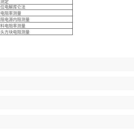
量测定
电位电解库仑法
针电阻率测量
电阻电源内阻测量
材料电阻率测量
探头方块电阻测量
）