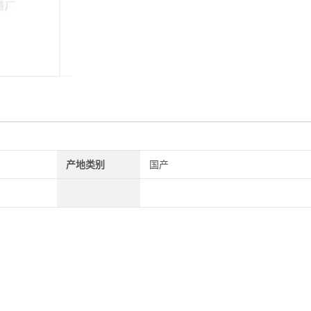
​电位扫描范围：±12.8V
CV最小电位增量：0.0125mV
电位控制精度：<±0.5mV
电位控制噪声：<0.01mV
电位上升时间：<0.25uS
产地类别
国产