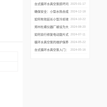
的判断方法
真空泵吗？
台式循环水真空泵损坏问
2025-01-17
题诊断与预防措施
确保安全：小型水热合成
2024-12-18
反应釜的操作与维护建议
如何有效延长小型冷却液
2024-10-22
水循环泵的使用寿命？
郑州杜甫仪器厂被设为大
2024-08-20
学生实习就业基地
如何自行修复电动旋片式
2024-07-11
真空泵无法启动的问题
循环水真空泵的维护保养
2024-05-22
与故障排除指南
台式循环水真空泵入门：
2024-05-16
使用前必读的安全指南