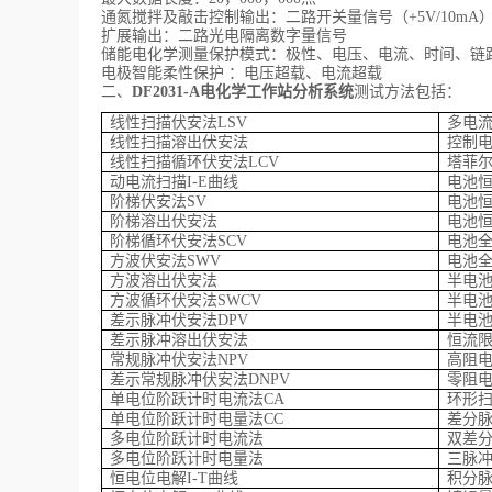
通氮搅拌及敲击控制输出：二路开关量信号（+5V/10mA
扩展输出：二路光电隔离数字量信号
储能电化学测量保护模式：极性、电压、电流、时间、链
电极智能柔性保护 ：电压超载、电流超载
二、
DF2031-A
电化学工作站分析系统
测试方法包括：
线性扫描伏安法LSV
多电
线性扫描溶出伏安法
控制电
线性扫描循环伏安法LCV
塔菲尔图
动电流扫描I-E曲线
电池
阶梯伏安法SV
电池
阶梯溶出伏安法
电池
阶梯循环伏安法SCV
电池
方波伏安法SWV
电池
方波溶出伏安法
半电
方波循环伏安法SWCV
半电
差示脉冲伏安法DPV
半电
差示脉冲溶出伏安法
恒流
常规脉冲伏安法NPV
高阻
差示常规脉冲伏安法DNPV
零阻
单电位阶跃计时电流法CA
环形
单电位阶跃计时电量法CC
差分
多电位阶跃计时电流法
双差
多电位阶跃计时电量法
三脉
恒电位电解I-T曲线
积分