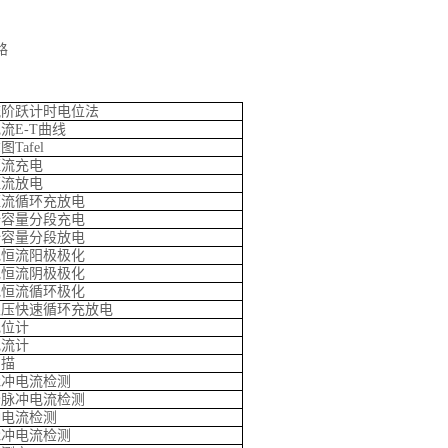
）
路
流阶跃计时电位法
流E-T曲线
Tafel
恒流充电
恒流放电
恒流循环充放电
全容量分段充电
全容量分段放电
池恒流阳极极化
池恒流阴极极化
池恒流循环极化
限压快速循环充放电
电位计
电流计
扫描
脉冲电流检测
分脉冲电流检测
冲电流检测
脉冲电流检测