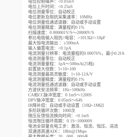
电位控制噪声：<0.01mV
电位上升时间：<0.25uS
电位测量零位：自动校正
电位更新及阻抗采集速率：10MHz
电位测量低通滤波器：自动或手动设置
电位测量精度：满量程的0.1%
扫描速度：0.000001V/S～20000V/S
参比电极输入阻抗//电容：>1013Ω//<10pF
最大恒电流输出 ：±500mA
输入偏置电流：<0.1pA
电流测量分辨率：电流量程的0.00076%，最小0.2fA
电流测量零位：自动校正
电流测量量程：1pA～500mA(25档)
前置放大倍数：5×10×100
电流测量最高灵敏度：1×10-12A/V
电流测量精度：满量程的0.1%
电流测量低通滤波器：自动或手动设置
方波伏安法频率：1Hz~100kHz
CA和CC脉冲宽度：0.1mS～1200S
DPV脉冲宽度：0.05mS～64S
IR降补偿：自动或手动设置（10Ω~1MΩ）
多阶跃循环次数：1000次
限压反馈恒流换向时间：<0.1mS
恒流限压循环周期：0.1S~100000S
电池全容量充电工步：激活、恒流、恒压、涓流
双通道高速ADC：18bit@1Msps
最大数据长度：20，000，000点