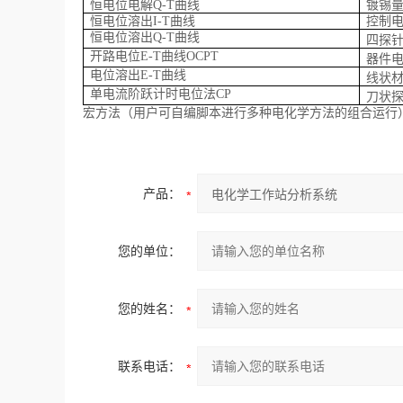
恒电位电解Q-T曲线
镀锡
恒电位溶出I-T曲线
控制
恒电位溶出Q-T曲线
四探
开路电位E-T曲线OCPT
器件
电位溶出E-T曲线
线状
单电流阶跃计时电位法CP
刀状
宏方法（用户可自编脚本进行多种电化学方法的组合运行
产品：
您的单位：
您的姓名：
联系电话：