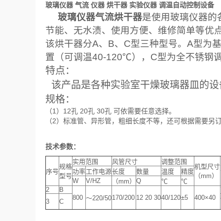
玻璃仪器 气流 仪器 烘干器 实验仪器 调温自动控制设备
玻璃仪器气流烘干器
是使用玻璃仪器的
节能、无水渍、使用方便、维修简单等优
该烘干器分A、B、C型三种型号。A型为
置（可调温40-120℃），C型为全不锈钢
特点：
该产品是各种实验室干燥玻璃器皿的设备,
规格：
（1）12孔 20孔 30孔 可依需要任意选择。
（2）标准管、异形管，粗细长度不等，还可根据需要另
技术参数：
实用范围
风管尺寸
调整范围
规格
机型尺寸
序号
功率
工作电源
长度
数量
温度
精度
型号
（mm）
W
V/HZ
Q
（mm）
℃
℃
2
B
800
170/200
12 20 30
40/120
±5
400×40
～220/50
3
C