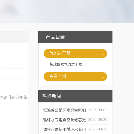
产品目录
气流烘干器
玻璃仪器气流烘干器
查看全部
热点新闻
水则,使用方便,维
低温冷却循环水真空泵如
2025-09-02
何提升制冷与真空效率？
循环水专用真空泵滤芯更
2025-06-26
换周期：基于水质污染度
你会正确使用循环水专用
2025-03-20