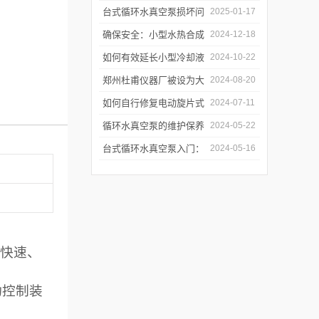
的判断方法
真空泵吗？
台式循环水真空泵损坏问
2025-01-17
题诊断与预防措施
确保安全：小型水热合成
2024-12-18
反应釜的操作与维护建议
如何有效延长小型冷却液
2024-10-22
水循环泵的使用寿命？
郑州杜甫仪器厂被设为大
2024-08-20
学生实习就业基地
如何自行修复电动旋片式
2024-07-11
真空泵无法启动的问题
循环水真空泵的维护保养
2024-05-22
与故障排除指南
台式循环水真空泵入门：
2024-05-16
使用前必读的安全指南
快速、
动控制装