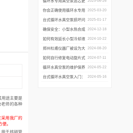
何提升制冷与真空效率？
循环水专用真空泵滤芯更
2025-06-26
换周期：基于水质污染度
你会正确使用循环水专用
2025-03-20
的判断方法
真空泵吗？
台式循环水真空泵损坏问
2025-01-17
题诊断与预防措施
确保安全：小型水热合成
2024-12-18
反应釜的操作与维护建议
如何有效延长小型冷却液
2024-10-22
水循环泵的使用寿命？
郑州杜甫仪器厂被设为大
2024-08-20
学生实习就业基地
如何自行修复电动旋片式
2024-07-11
真空泵无法启动的问题
循环水真空泵的维护保养
2024-05-22
与故障排除指南
台式循环水真空泵入门：
2024-05-16
使用前必读的安全指南
其用途主要是
决老师的各种
在采用我厂的
方便。
、用于核磁管