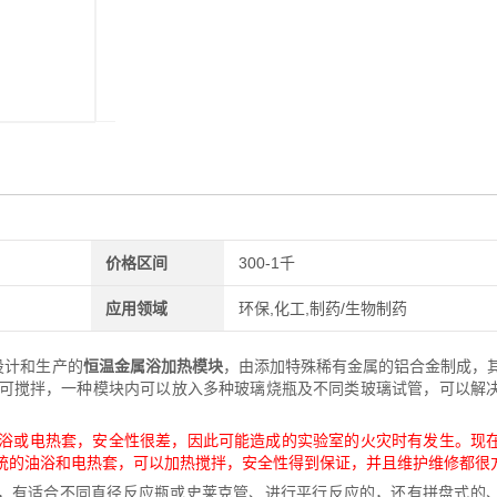
价格区间
300-1千
应用领域
环保,化工,制药/生物制药
设计和生产的
恒温金属浴加热模块
，由添加特殊稀有金属的铝合金制成，
可搅拌，一种模块内可以放入多种玻璃烧瓶及不同类玻璃试管，可以解
浴或电热套，安全性很差，因此可能造成的实验室的火灾时有发生。现
统的油浴和电热套，可以加热搅拌，安全性得到保证，并且维护维修都很
烧瓶的，有适合不同直径反应瓶或史莱克管、进行平行反应的，还有拼盘式的