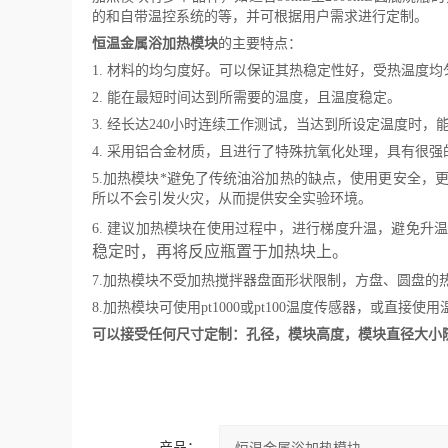
的和自带温控系统的等，并可根据用户需求进行定制。
恒温金属浴加热模块
的主要特点：
1. 材料的均匀度好。可以保证其热稳定性好，受热温度
2. 能在最短时间达到所需要的温度，且温度稳定。
3. 经长达240小时连续工作测试，当达到所设定温度时
4. 采用
铝
合金材质，且进行了特殊抗氧化处理，具有很强
5.加热
模
块*避免了传统油浴加热的缺点，使用更安全，
所以不会引发火灾，从而提供安全实验环境。
6. 建议加热模块在使用过程中，进行梯度升温，避免升
稳定时，再将反应瓶置于加热块上。
7.加热
模
块不受加热搅拌器盘面形状限制，方盘、圆盘的
8.加热
模块
可使用
pt1000或pt100温度传感器，或直接
可以接受任何尺寸定制：孔径，模块高度，模块直径大小
产品：