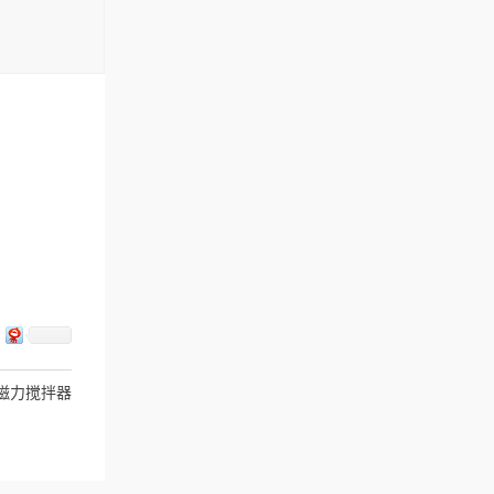
热磁力搅拌器