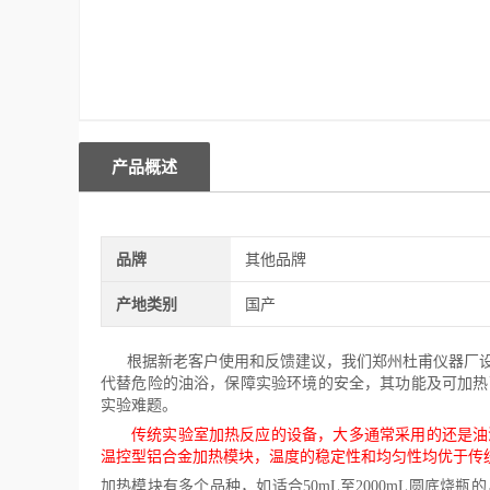
产品概述
品牌
其他品牌
产地类别
国产
根据新老客户使用和反馈建议
，我们
郑州杜甫仪器厂
代替危险的油浴，保障实验环境的安全
，
其功能及可加热
实验难题。
传统实验室加热反应的设备，大多通常采用的还是油
温控型铝合金加热模块，温度的稳定性和均匀性均优于传
加热模块有多个品种，如适合
50mL至2000mL圆底