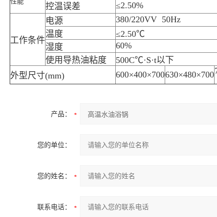
性能
≤2.50%
控温误差
380/220VV 50Hz
电源
温度
≤2.50℃
工作条件
60%
湿度
使用导热油粘度
500C℃·S·t以下
600×400×700
630×480×700
外型尺寸(mm)
产品：
您的单位：
您的姓名：
联系电话：