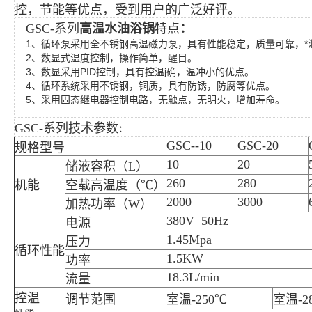
控，节能等优点，受到用户的广泛好评。
GSC-系列
高温水油浴锅
特点
：
1、循环泵采用全不锈钢高温磁力泵，具有性能稳定，质量可靠，*
2、数显式温度控制，操作简单，醒目。
3、数显采用PID控制，具有控温j确，温冲小的优点。
4、循环系统采用不锈钢，铜质，具有防锈，防腐等优点。
5、采用固态继电器控制电路，无触点，无明火，增加寿命。
GSC-系列
技术参数
：
GSC--10
GSC-20
规格型号
10
20
储液容积（L）
260
280
机能
空载高温度（℃）
2000
3000
加热功率（W）
380V 50Hz
电源
1.45Mpa
压力
循环性能
1.5KW
功率
18.3L/min
流量
控温
调节范围
室温-250℃
室温-2