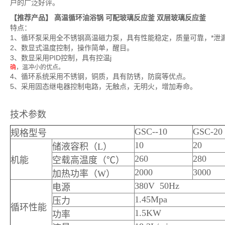
户的广泛好评。
【推荐产品】
高温循环油浴锅
可配玻璃反应釜 双层玻璃反应釜
特点：
1、循环泵采用全不锈钢高温磁力泵，具有性能稳定，质量可靠，*泄
2、数显式温度控制，操作简单，醒目。
3、数显采用PID控制，具有控温j
确
，温冲小的优点。
4、循环系统采用不锈钢，铜质，具有防锈，防腐等优点。
5、采用固态继电器控制电路，无触点，无明火，增加寿命。
技术参数
GSC--10
GSC-20
规格型号
10
20
储液容积（L）
260
280
机能
空载高温度（℃）
2000
3000
加热功率（W）
380V 50Hz
电源
1.45Mpa
压力
循环性能
1.5KW
功率