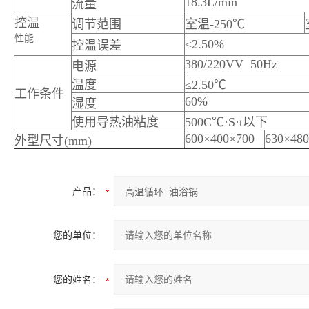
18.3L/min
流量
控温
调节范围
室温-250℃
性能
≤2.50%
控温误差
380/220VV 50Hz
电源
温度
≤2.50℃
工作条件
60%
湿度
使用导热油粘度
500C℃·S·t以下
600×400×700
630×48
外型尺寸(mm)
产品：
您的单位：
您的姓名：