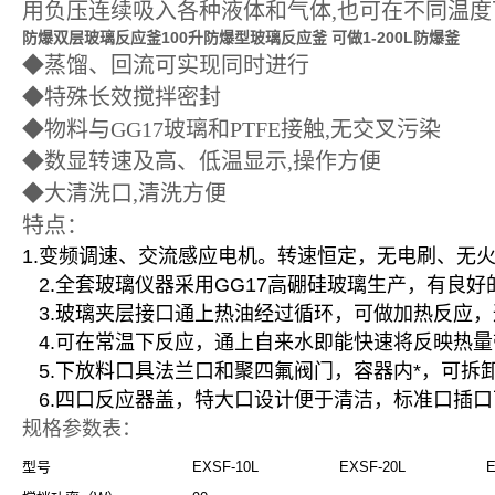
用负压连续吸入各种液体和气体,也可在不同温度
防爆双层玻璃反应釜
100升防爆型玻璃反应釜 可做1-200L防爆釜
◆蒸馏、回流可实现同时进行
◆特殊长效搅拌密封
◆物料与GG17玻璃和PTFE接触,无交叉污染
◆数显转速及高、低温显示,操作方便
◆大清洗口,清洗方便
特点：
1.变频调速、交流感应电机。转速恒定，无电刷、无
2.全套玻璃仪器采用GG17高硼硅玻璃生产，有良好
3.玻璃夹层接口通上热油经过循环，可做加热反应
4.可在常温下反应，通上自来水即能快速将反映热量
5.下放料口具法兰口和聚四氟阀门，容器内*，可拆
6.四口反应器盖，特大口设计便于清洁，标准口插
规格参数表：
型号
EXSF-10L
EXSF-20L
E