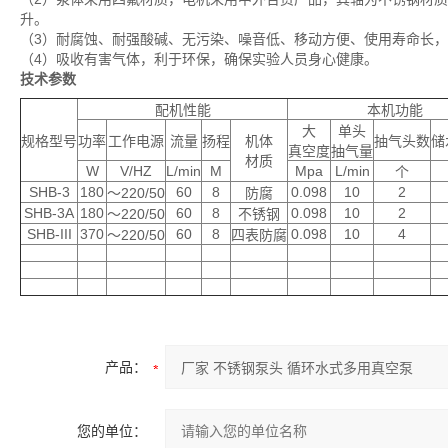
升。
（3）耐腐蚀、耐强酸碱、无污染、噪音低、移动方便、使用寿命长
（4）吸收有害气体，利于环保，确保实验人员身心健康。
技术参数
配机性能
本机功能
大
单头
规格型号
功率
工作电源
流量
扬程
机体
抽气头数
储
真空度
抽气量
材质
W
V/HZ
L/min
M
Mpa
L/min
个
SHB-3
180
60
8
0.098
10
2
～220/50
防腐
SHB-3A
180
60
8
0.098
10
2
～220/50
不锈钢
SHB-III
370
60
8
0.098
10
4
～220/50
四表防腐
产品：
您的单位：