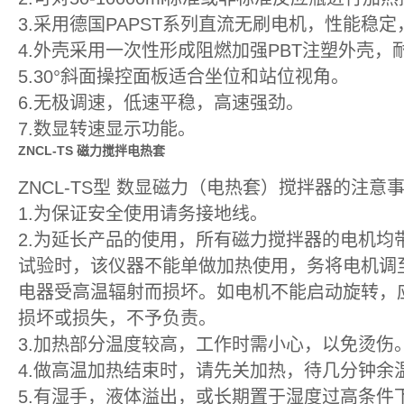
3.采用德国PAPST系列直流无刷电机，性能稳
4.外壳采用一次性形成阻燃加强PBT注塑外壳
5.30°斜面操控面板适合坐位和站位视角。
6.无极调速，低速平稳，高速强劲。
7.数显转速显示功能。
ZNCL-TS
磁力搅拌电热套
ZNCL-TS型 数显磁力（电热套）搅拌器的注意
1.为保证安全使用请务接地线。
2.为延长产品的使用，所有磁力搅拌器的电机
试验时，该仪器不能单做加热使用，务将电机调
电器受高温辐射而损坏。如电机不能启动旋转，
损坏或损失，不予负责。
3.加热部分温度较高，工作时需小心，以免烫伤
4.做高温加热结束时，请先关加热，待几分钟余
5.有湿手，液体溢出，或长期置于湿度过高条