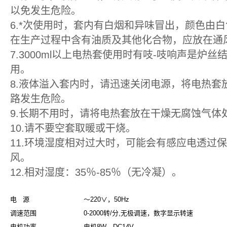
以免发生危险。
6.*次使用时，套内有白烟和异味冒出，颜色由
在生产过程中含有油质及其他化合物，应放在通
7.3000ml以上电热套使用时有吱-吱响声是
用。
8.液体溢入套内时，请迅速关闭电源，将电热
路发生危险。
9.长期不用时，请将电热套放在干燥无腐蚀气体
10.请不要空套取暖或干烧。
11.环境湿度相对过大时，可能会有感应电透过
风。
12.相对湿度：35％-85％（无冷凝）。
电 源
～220∨，50Hz
调速范围
0-2000转/分,无极调速，数字显示转速
电机功率
电机8W，DC14V