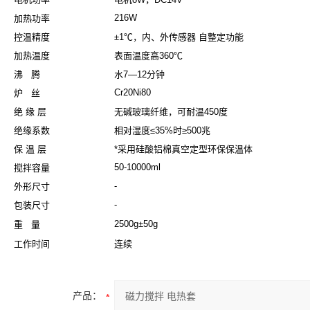
216W
加热功率
控温精度
±1℃，内、外传感器 自整定功能
加热温度
表面温度高360℃
沸 腾
水7—12分钟
Cr20Ni80
炉 丝
绝 缘 层
无碱玻璃纤维，可耐温450度
绝缘系数
相对湿度≤35%时≥500兆
保 温 层
*采用硅酸铝棉真空定型环保保温体
50-10000ml
搅拌容量
-
外形尺寸
-
包装尺寸
2500g±50g
重 量
工作时间
连续
产品：