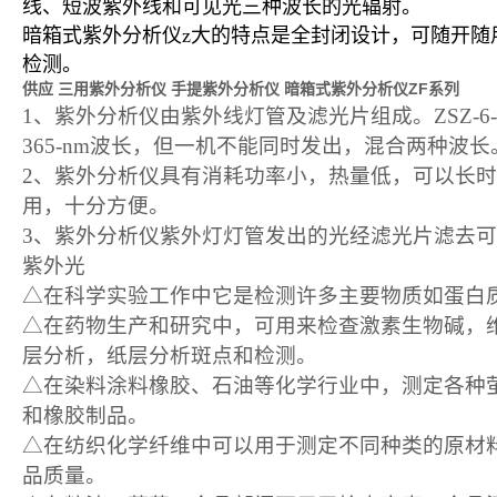
线、短波紫外线和可见光三种波长的光辐射。
暗箱式紫外分析仪z大的特点是全封闭设计，可随开随
检测。
供应 三用紫外分析仪 手提紫外分析仪 暗箱式紫外分析仪ZF系列
1
、紫外分析仪由紫外线灯管及滤光片组成。
ZSZ-6
365-nm
波长，但一机不能同时发出，混合两种波长
2
、紫外分析仪具有消耗功率小，热量低，可以长时
用，十分方便。
3
、紫外分析仪紫外灯灯管发出的光经滤光片滤去可
紫外光
△在科学实验工作中它是检测许多主要物质如蛋白
△在药物生产和研究中，可用来检查激素生物碱，
层分析，纸层分析斑点和检测。
△在染料涂料橡胶、石油等化学行业中，测定各种
和橡胶制品。
△在纺织化学纤维中可以用于测定不同种类的原材
品质量。