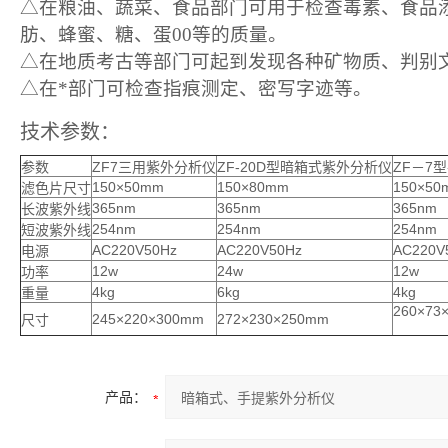
△在粮油、蔬菜、食品部门可用于检查毒素、食品
肪、蜂蜜、糖、蛋
00
等的质量。
△在地质考古等部门可起到发现各种矿物质、判别
△在*部门可检查指痕测定、密写字迹等。
技术参数
：
参数
ZF7三用紫外分析仪
ZF-20D型暗箱式紫外分析仪
ZF－7
150×50mm
150×80mm
150×50
滤色片尺寸
365nm
365nm
365nm
长波紫外线
254nm
254nm
254nm
短波紫外线
AC220V50Hz
AC220V50Hz
AC220V
电源
12w
24w
12w
功率
4kg
6kg
4kg
重量
260×73
245×220×300mm
272×230×250mm
尺寸
产品：