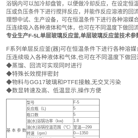
浴锅内可以加冷却盘管，以便做冷却反应，在设定恒
压或负压条件下进行搅拌反应，并能作反应溶液的回
理想中试、生产设备，可在恒温条件下进行各种溶媒
压连续吸入各种液体和气体，也可在不同温度下做回
专业生产F-5L单层玻璃反应釜,
单层玻璃反应釜技术参
F系列单层反应釜(器)可在恒温条件下进行各种溶媒
压连续吸入各种液体和气体,也可在不同温度下做回
◆蒸馏、回流可实现同时进行
◆特殊长效搅拌密封
◆物料与GG17玻璃和PTFE接触,无交叉污染
◆数显转速及高、低温显示,操作方便
F-5
型号
5
反应瓶（L)
5
瓶口数
1.8
油(水)浴锅功率（kw)
油(水)浴锅控温范围（℃）
室温—299
基 本 参 数
0—1350
转速（rpm）