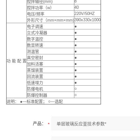
8
搅拌轴径(mm)
40
搅拌功率（w）
220V/50HZ
电压/频率
390x330x1000
外形尺寸（mm×mm×mm)
●
电子调速
●
立式冷凝器
●
数字温控
●
数显转速
●
测温管
●
真空密封
功 能 配 置
●
加料活塞
●
蒸馏装置
●
回流装置
●
低速增力
○
防爆电机
○
防爆控制器
说明： ●—标准配置； ○—选配
产品：