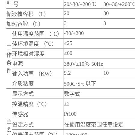
型 号
20/-30/+200℃
30/-30/+200
20
30
储液槽容积 （L）
3
3
加热容腔 （L）
-30/+200
使用温度范围 （℃）
≤25
佳环境温度 （℃）
工
≤60
环境相对湿度
作
条
电源
380V±10％ 50Hz
件
9.2
10
输入功率 （KW）
介质粘度
500C·S·t 以下
显示方式
数字式
±2
控温精度（℃）
Pt100
传感器
主
设定方式
在使用温度范围任意设定
要