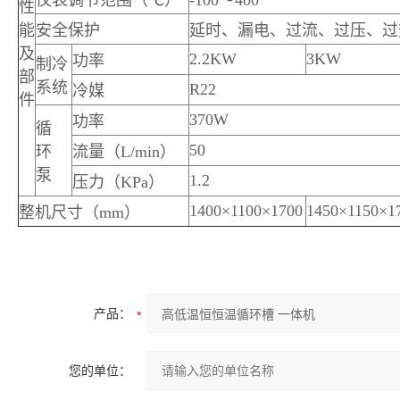
仪表调节范围（℃）
-100～400
性
能
安全保护
延时、漏电、过流、过压、过
及
2.2KW
3KW
功率
制冷
部
系统
R22
冷媒
件
370W
功率
循
50
环
流量（L/min）
泵
1.2
压力（KPa）
1400×1100×1700
1450×1150×1
整机尺寸（mm）
产品：
您的单位：