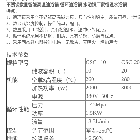
不锈钢数显智能高温油浴锅
循环油浴锅 水浴锅厂家恒温水浴锅
特点：
1、循环泵采用全不锈钢高温磁力泵，具有性能稳定，质量可靠，*泄
2、数显式温度控制，操作简单，醒目。
3、数显采用PID控制，具有控温j确，温冲小的优点。
4、循环系统采用不锈钢，铜质，具有防锈，防腐等优点。
5、采用固态继电器控制电路，无触点，无明火，增加寿命。
技术参数
GSC--10
GSC-20
规格型号
10
20
储液容积（L）
260
280
机能
空载z高温度（℃）
2000
3000
加热功率（W）
380V 50Hz
电源
1.45Mpa
压力
循环性能
1.5KW
功率
18.3L/min
流量
控温
调节范围
室温-250℃
≤2.50%
性能
控温误差