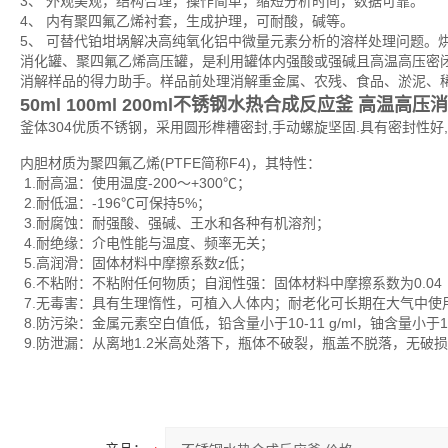
3、 外观美观，结构合理，操作简单，缩短分析时间，数据可靠。
4、 内有聚四氟乙烯衬套，生成护理，可耐酸，碱等。
5、 可替代铂坩埚解决高纯氧化铝中微量元素分析的溶样处理问题。
消化罐、聚四氟乙烯高压罐，是利用罐体内强酸或强碱且高温高压密
消解样品的得力助手。样品前处理消解重金属、农残、食品、淤泥、
50ml 100ml 200ml
不锈钢水热合成反应釜
高温高压消
釜体304优质不锈钢，采用圆形榫槽密封,手动螺旋坚固.具有密封性好
内胆材质为聚四氟乙烯(PTFE简称F4)，其特性：
1.耐高温：使用温度-200～+300℃；
2.耐低温：-196℃可保持5%；
3.耐腐蚀：耐强酸、强碱、王水和各种有机溶剂；
4.耐绝缘：介电性能与温度、频率无关；
5.高润滑：固体材料中摩擦系数z低；
6.不粘附：不粘附任何物质；自润性强：固体材料中摩擦系数为0.04
7.无毒害：具有生理惰性，可植入人体内；耐老化可长期在大气中使
8.防污染：金属元素空白值低，铅含量小于10-11 g/ml，铀含量小于10-1
9.防泄漏：从离地1.2米高处落下，瓶体不破裂，瓶盖不脱落，无破