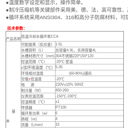
●温度数字设定和显示，操作简单。
●制冷压缩机等关键部件采用美、德、法，高可靠性、
●循环系统采用ANSI304、316和高分子防腐材料
技术参数：
低温冷却水循环泵CCA
产品名称
1-5L
可配旋蒸（反应釜）
水槽容积（L）
总容量4.9L，实用容量4L
水槽材质尺寸（mm)
304不锈钢220*150*120
控温范围（℃）
-20℃-室温
5-35
佳环境温度（℃）
z
环境相对湿度
(60-80％)通风
空载
z
低温度
-20℃
220V±10% 50HZ
电 源
450-260
制冷量（W）
仪表控温范围
-150℃-100℃
±1
控温精度（℃）
PT100
传感器
基
6
循环泵功率（w）
4
扬程（m)
本
15
流量（L/min）