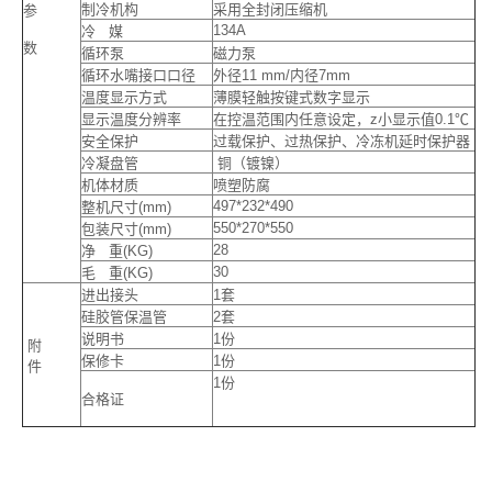
制冷机构
采用全封闭压缩机
参
134A
冷 媒
数
循环泵
磁力泵
循环水嘴接口口径
外径11 mm/内径7mm
温度显示方式
薄膜轻触按键式数字显示
显示温度分辨率
在控温范围内任意设定，z小显示值0.1℃
安全保护
过载保护、过热保护、冷冻机延时保护器
冷凝盘管
铜（镀镍）
机体材质
喷塑防腐
497*232*490
整机尺寸(mm)
550*270*550
包装尺寸(mm)
28
净 重(KG)
30
毛 重(KG)
进出接头
1套
硅胶管保温管
2套
说明书
1份
附
保修卡
1份
件
1份
合格证