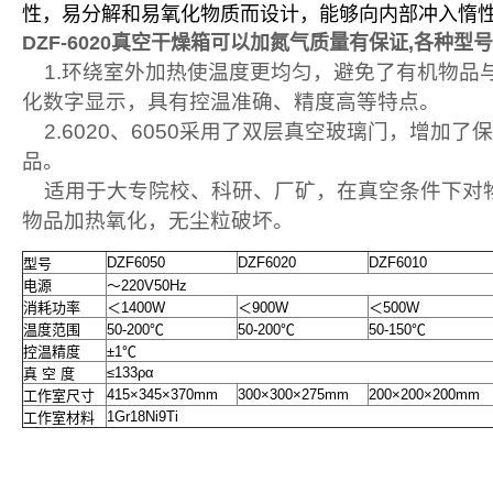
性，易分解和易氧化物质而设计，能够向内部冲入惰
DZF-6020
真空干燥箱可以加氮气质量有保证
,各种型
1.环绕室外加热使温度更均匀，避免了有机物品
化数字显示，具有控温准确、精度高等特点。
2.6020、6050采用了双层真空玻璃门，增加
品。
适用于大专院校、科研、厂矿，在真空条件下对物
物品加热氧化，无尘粒破坏。
DZF6050
DZF6020
DZF6010
型号
电源
～220V50Hz
消耗功率
＜1400W
＜900W
＜500W
温度范围
50-200℃
50-200℃
50-150℃
控温精度
±1℃
≤133ρα
真 空 度
415×345×370mm
300×300×275mm
200×200×200mm
工作室尺寸
1Gr18Ni9Ti
工作室材料