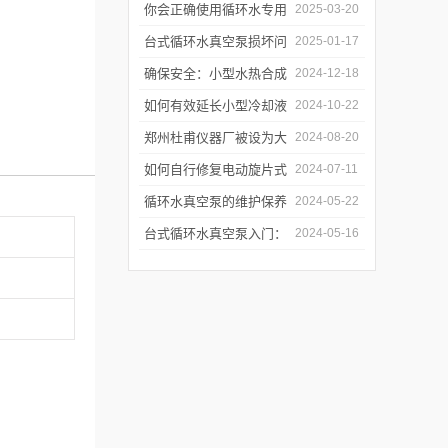
换周期：基于水质污染度
你会正确使用循环水专用
2025-03-20
的判断方法
真空泵吗？
台式循环水真空泵损坏问
2025-01-17
题诊断与预防措施
确保安全：小型水热合成
2024-12-18
反应釜的操作与维护建议
如何有效延长小型冷却液
2024-10-22
水循环泵的使用寿命？
郑州杜甫仪器厂被设为大
2024-08-20
学生实习就业基地
如何自行修复电动旋片式
2024-07-11
真空泵无法启动的问题
循环水真空泵的维护保养
2024-05-22
与故障排除指南
台式循环水真空泵入门：
2024-05-16
使用前必读的安全指南