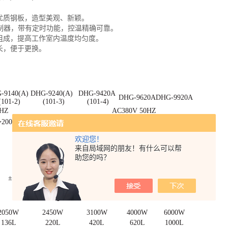
优质钢板，造型美观、新颖。
度控制器，带有定时功能，控温精确可靠。
组成，提高工作室内温度均匀度。
长，便于更换。
-9140(A)
DHG-9240(A)
DHG-9420A
DHG-9620A
DHG-9920A
101-2)
(101-3)
(101-4)
0HZ
AC380V 50HZ
～200℃/RT+10～250℃（需订货说明）
±1.0℃
欢迎您！
来自局域网的朋友！有什么可以帮
助您的吗？
0.1℃
±3%（测试点为100℃）
+5～40℃
2050W
2450W
3100W
4000W
6000W
136L
220L
420L
620L
1000L