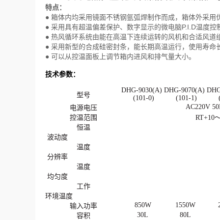
特点：
● 箱体内均采用镜面不锈钢氩弧焊制作而成，箱体外采用
● 采用具有超温偏差保护、数字显示的微电脑P.I.D温
● 热风循环系统由能在高温下连续运转的风机和合适风道
● 采用新型的合成硅密封条，能长期高温运行，使用寿命
● 可以从控温面板上调节箱内进风和排气量大小。
技术参数：
DHG-9030(A)
DHG-9070(A)
DHG
型号
(101-0)
(101-1)
(
AC220V 5
电源电压
控温范围
RT+10
恒温
波动度
温度
分辨率
温度
均匀度
工作
环境温度
850W
1550W
输入功率
30L
80L
容积