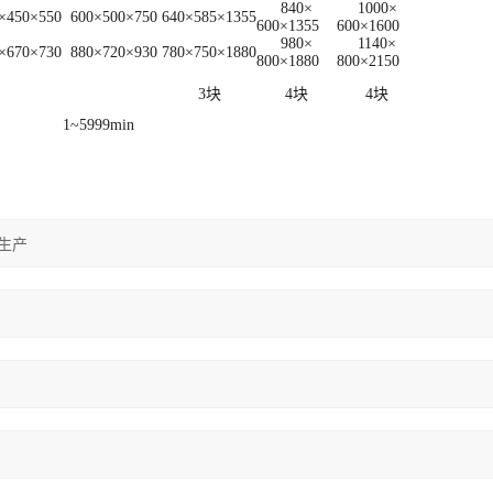
840×
1000×
×450×550
600×500×750
640×585×1355
600×1355
600×1600
980×
1140×
×670×730
880×720×930
780×750×1880
800×1880
800×2150
3块
4块
4块
1~5999min