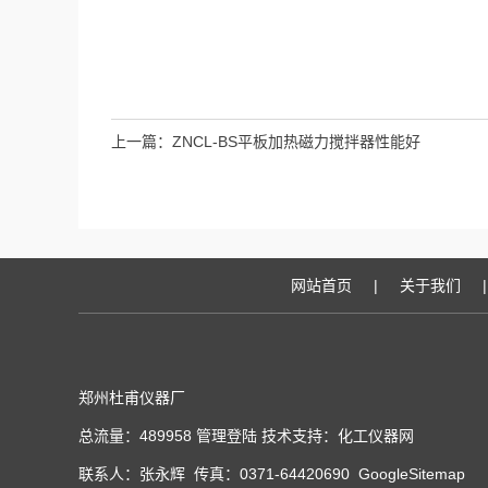
上一篇：
ZNCL-BS平板加热磁力搅拌器性能好
网站首页
|
关于我们
|
郑州杜甫仪器厂
总流量：489958
管理登陆
技术支持：
化工仪器网
联系人：张永辉 传真：0371-64420690
GoogleSitemap