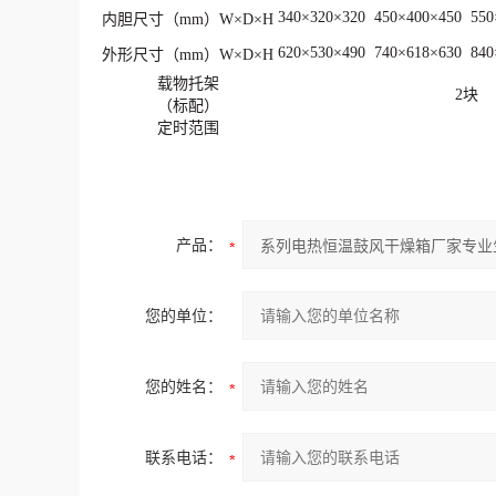
340×320×320
450×400×450
550
内胆尺寸（mm）W×D×H
620×530×490
740×618×630
840
外形尺寸（mm）W×D×H
载物托架
2块
（标配）
定时范围
产品：
您的单位：
您的姓名：
联系电话：