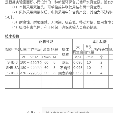
是根据实验室面积小而设计的一种新型环保台式循环水真空泵。设有
（1）本机采用双抽头，可单独或并联使用装有两个真空表。
（2）泵体采用四氟材质，电机采用中外合资产品，其轴为不锈钢材
14升。
（3）耐腐蚀、耐强酸碱、无污染、噪音低、移动方便、使用寿命
（4）吸收有害气体，利于环保，确保实验人员身心健康。
技术参数
配机性能
本机功能
大
单头
规格型号
功率
工作电源
流量
扬程
机体
抽气头数
储
真空度
抽气量
材质
W
V/HZ
L/min
M
Mpa
L/min
个
SHB-3
180
60
8
0.098
10
2
～220/50
防腐
SHB-3A
180
60
8
0.098
10
2
～220/50
不锈钢
SHB-3
370
60
8
0.098
10
4
～220/50
四表防腐