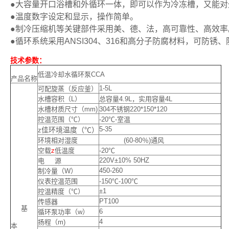
●大容量开口浴槽和外循环一体，即可以作为冷冻槽，又能对
●温度数字设定和显示，操作简单。
●制冷压缩机等关键部件采用美、德、法，高可靠性、高效率
●循环系统采用ANSI304、316和高分子防腐材料，可防
技术参数：
低温冷却水循环泵CCA
产品名称
1-5L
可配旋蒸（反应釜）
水槽容积（L）
总容量4.9L，实用容量4L
水槽材质尺寸（mm)
304不锈钢220*150*120
控温范围（℃）
-20℃-室温
5-35
佳环境温度（℃）
z
环境相对湿度
(60-80％)通风
空载
z
低温度
-20℃
220V±10% 50HZ
电 源
450-260
制冷量（W）
仪表控温范围
-150℃-100℃
±1
控温精度（℃）
PT100
传感器
基
6
循环泵功率（w）
4
扬程（m)
本