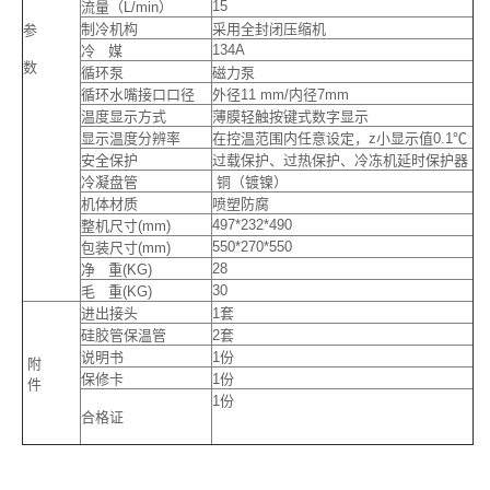
15
流量（L/min）
制冷机构
采用全封闭压缩机
参
134A
冷 媒
数
循环泵
磁力泵
循环水嘴接口口径
外径11 mm/内径7mm
温度显示方式
薄膜轻触按键式数字显示
显示温度分辨率
在控温范围内任意设定，z小显示值0.1℃
安全保护
过载保护、过热保护、冷冻机延时保护器
冷凝盘管
铜（镀镍）
机体材质
喷塑防腐
497*232*490
整机尺寸(mm)
550*270*550
包装尺寸(mm)
28
净 重(KG)
30
毛 重(KG)
进出接头
1套
硅胶管保温管
2套
说明书
1份
附
保修卡
1份
件
1份
合格证