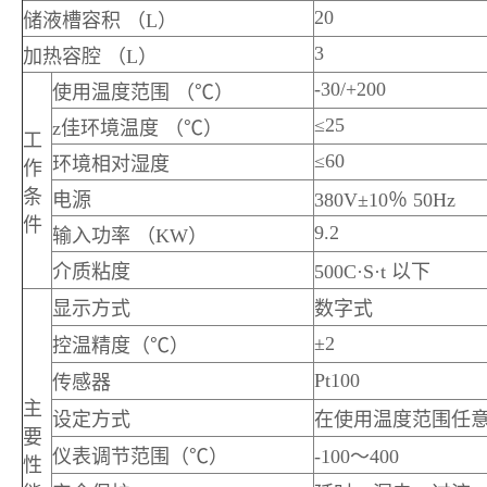
20
储液槽容积 （L）
3
加热容腔 （L）
-30/+200
使用温度范围 （℃）
≤25
z佳环境温度 （℃）
工
≤60
环境相对湿度
作
条
电源
380V±10％ 50Hz
件
9.2
输入功率 （KW）
介质粘度
500C·S·t 以下
显示方式
数字式
±2
控温精度（℃）
Pt100
传感器
主
设定方式
在使用温度范围任
要
仪表调节范围（℃）
-100～400
性