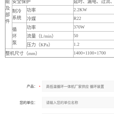
能
安全保护
延时、漏电、过流
及
2.2KW
功率
制冷
部
系统
R22
冷媒
件
370W
功率
循
50
环
流量（L/min）
泵
1.2
压力（KPa）
1400×1100×1700
整机尺寸（mm）
产品：
您的单位：