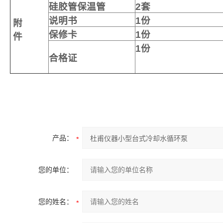
硅胶管保温管
2
套
说明书
1
份
附
保修卡
1
份
件
1
份
合格证
产品：
您的单位：
您的姓名：