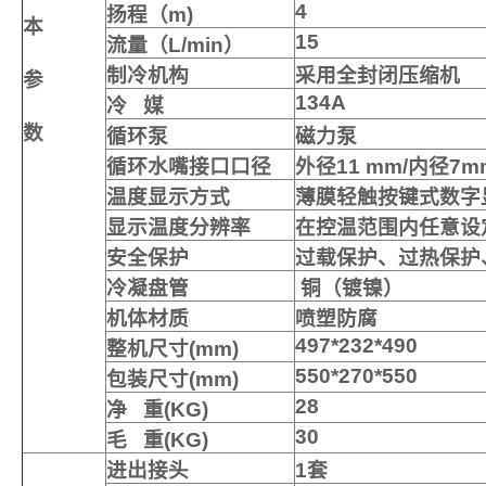
4
扬程（
m)
本
15
流量（
L/min
）
制冷机构
采用全封闭压缩机
参
134A
冷
媒
数
循环泵
磁力泵
循环水嘴接口口径
外径
11 mm/
内径
7m
温度显示方式
薄膜轻触按键式数字
显示温度分辨率
在控温范围内任意设
安
全
保
护
过载保护、过热保护
冷凝盘管
铜（镀镍）
机体材质
喷塑防腐
497*232*490
整机尺寸
(mm)
550*270*550
包装尺寸
(mm)
28
净
重
(KG)
30
毛
重
(KG)
进出接头
1
套