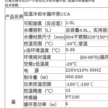
杜甫仪器专业生产小型台式冷却水循环泵,*低温冷却液循环泵
技术参数：
低温冷却水循环泵
CCA
产品名称
1-5L
可配旋蒸（反应釜）
水槽容积（
L
）
总容量
4.9L
，实用容
水槽材质尺寸（
mm)
304
不锈钢
220*150*
控温范围（℃）
-20
℃
-
室温
5-35
z佳环境温度（℃）
环境相对湿度
(60-80
％
)
通
空载z低温度
-20
℃
220V
±
10% 50HZ
电
源
450-260
制冷量（
W
）
仪表控温范围
-150
℃
-100
℃
±
1
控温精度（℃）
PT100
传感器
基
6
循环泵功率（
w
）