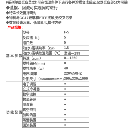
F系列单层反应釜(器)可在恒温条件下进行各种溶媒合成反应,仪器反应部分为可操
◆蒸馏、回流可实现同时进行
◆特殊长效搅拌密封
◆物料与GG17玻璃和PTFE接触,无交叉污染
◆数显转速及高、低温显示,操作方便
产品规格：
F-5
型号
5
反应瓶（L)
5
瓶口数
1.8
油(水)浴锅功率（kw)
油(水)浴锅控温范围（℃）
室温—299
基 本 参 数
0—1350
转速（rpm）
8
搅拌轴径(mm)
40
搅拌功率（w）
220V/50HZ
电压/频率
390x330x1000
外形尺寸（mm×mm×mm)
●
电子调速
●
立式冷凝器
●
数字温控
●
数显转速
●
测温管
●
真空密封
功 能 配 置
●
加料活塞
●
蒸馏装置
●
回流装置