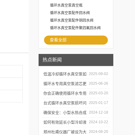
循环水真空泵真空瓶
循环水真空泵配件回水阀
循环水真空泵配件铜回水阀
循环水真空泵配件聚四氟回水阀
查看全部
热点新闻
低温冷却循环水真空泵如
2025-09-02
何提升制冷与真空效率？
循环水专用真空泵滤芯更
2025-06-26
换周期：基于水质污染度
你会正确使用循环水专用
2025-03-20
的判断方法
真空泵吗？
台式循环水真空泵损坏问
2025-01-17
题诊断与预防措施
确保安全：小型水热合成
2024-12-18
反应釜的操作与维护建议
如何有效延长小型冷却液
2024-10-22
水循环泵的使用寿命？
郑州杜甫仪器厂被设为大
2024-08-20