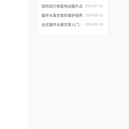
学生实习就业基地
如何自行修复电动旋片式
2024-07-11
真空泵无法启动的问题
循环水真空泵的维护保养
2024-05-22
与故障排除指南
台式循环水真空泵入门：
2024-05-16
使用前必读的安全指南