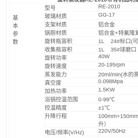
RE-2010
型号
GG-17
玻璃材质
基
支架材质
铝合金
本
锅胆材质
铝合金+特氟隆
参
旋转瓶容积
1L 24#标口(可选
数
收集瓶容积
1L 35#球磨口
40W
旋转功率
20-195rpm
旋转速度
蒸发能力
20ml/min(水
0.098Mpa
真空度
1.5KW
加热功率
浴锅控温范围
0-99℃
控温精度
±1℃
升降行程
100mm+150
升）
220V/50Hz
电压/频率(V/Hz)