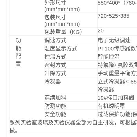
外形尺寸
550*400*（78
(mm*mm*mm)
720*525*385
包装尺寸
(mm*mm*mm)
20
包装重量（KG）
功
调速方式
电子无级调速
能
温度显示方式
PT100传感器
配
控温方式
智能控温
置
密封方式
特氟隆+氟胶双
升降方式
手动重量平衡方
冷凝器
立式冷凝器￠85
冷凝器
连续加料
19#标口加料阀
防溅功能
有机透明罩
安全功能
过载保护功能(
系列实验室玻璃及实验仪器全部为自主研发，可根据
做。