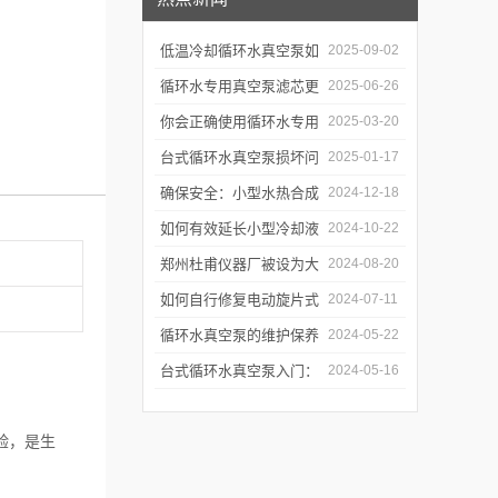
低温冷却循环水真空泵如
2025-09-02
何提升制冷与真空效率？
循环水专用真空泵滤芯更
2025-06-26
换周期：基于水质污染度
你会正确使用循环水专用
2025-03-20
的判断方法
真空泵吗？
台式循环水真空泵损坏问
2025-01-17
题诊断与预防措施
确保安全：小型水热合成
2024-12-18
反应釜的操作与维护建议
如何有效延长小型冷却液
2024-10-22
水循环泵的使用寿命？
郑州杜甫仪器厂被设为大
2024-08-20
学生实习就业基地
如何自行修复电动旋片式
2024-07-11
真空泵无法启动的问题
循环水真空泵的维护保养
2024-05-22
与故障排除指南
台式循环水真空泵入门：
2024-05-16
使用前必读的安全指南
验，是生