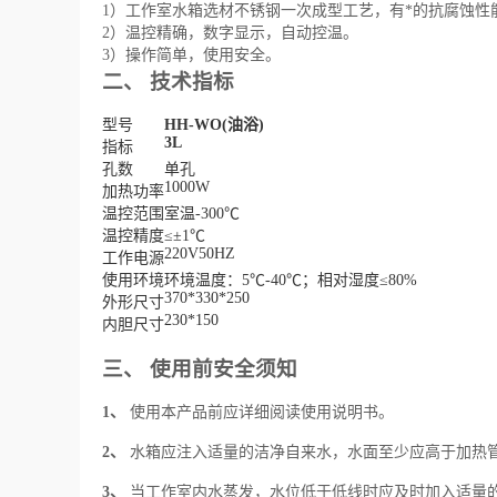
1）工作室水箱选材不锈钢一次成型工艺，有*的抗腐蚀性
2）温控精确，数字显示，自动控温。
3）操作简单，使用安全。
二、
技术指标
型号
HH-WO(油浴
)
3L
指标
孔数
单孔
1000W
加热功率
温控范围
室温
-300
℃
温控精度
≤±
1
℃
220V50HZ
工作电源
使用环境
环境温度：
5
℃
-40
℃；相对湿度≤
80%
370*330*250
外形尺寸
230*150
内胆尺寸
三、
使用前安全须知
1、
使用本产品前应详细阅读使用说明书。
2、
水箱应注入适量的洁净自来水，水面至少应高于加热管
3、
当工作室内水蒸发，水位低于低线时应及时加入适量