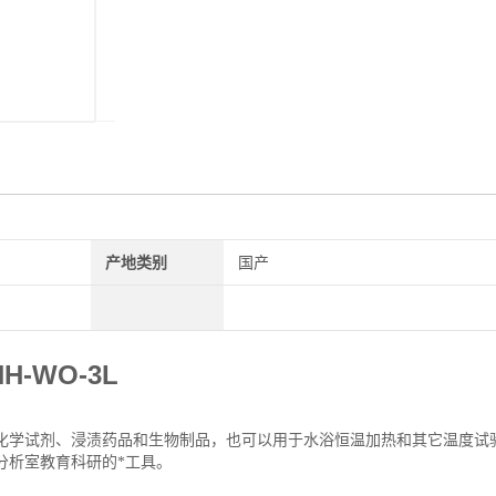
产地类别
国产
H-WO-3L
化学试剂、浸渍药品和生物制品，也可以用于水浴恒温加热和其它温度试
分析室教育科研的*工具。