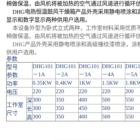
棉做保温，由风机将被加热的空气通过风道进行循环
DHG
电热恒温鼓风干燥箱
产品外壳采用静电喷涂和
显示和数字显示两种供用户选用。
本设备外型为卧式立式两种，工作室材料采用优质不
棉做保温，由风机将被加热的空气通过风道进行循环
DHG
产品外壳采用静电喷涂和高级锤纹漆喷涂，涂
供用户选用。
参数
DHG101
DHG101
DHG101
DHG101
DHG1
型号
－1A
－2A
－3A
－4A
－5A
参数
0.35KW
0.4KW
1KW
1.5KW
1.8K
功率
220
220
220
220
200
电压
300
350
400
500
550
深
工作室
300
350
450
500
550
长
尺寸
300
350
400
500
550
高