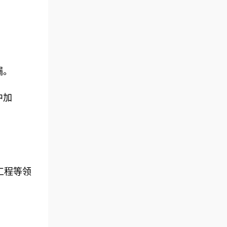
漏。
中加
工程等领