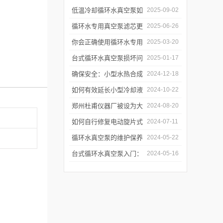
低温冷却循环水真空泵如
2025-09-02
何提升制冷与真空效率？
循环水专用真空泵滤芯更
2025-06-26
换周期：基于水质污染度
你会正确使用循环水专用
2025-03-20
的判断方法
真空泵吗？
台式循环水真空泵损坏问
2025-01-17
题诊断与预防措施
确保安全：小型水热合成
2024-12-18
反应釜的操作与维护建议
如何有效延长小型冷却液
2024-10-22
水循环泵的使用寿命？
郑州杜甫仪器厂被设为大
2024-08-20
学生实习就业基地
如何自行修复电动旋片式
2024-07-11
真空泵无法启动的问题
循环水真空泵的维护保养
2024-05-22
与故障排除指南
台式循环水真空泵入门：
2024-05-16
使用前必读的安全指南