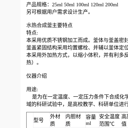
产品规格：25ml 50ml 100ml 120ml 200ml
另可根据用户需求设计生产。
水热合成釜
主要特点
特点:
本采用优质不锈钢加工而成。釜体与釜盖密
釜盖紧固结构采用均置螺栓、并辅以釜体定
本采用外加热方式，以缩小体积，并有利多
热）。
仪器介绍
用途:
是为在一定温度、一定压力条件下合成化学
域的科研试验中，是高校教学、科研单位进
外材
内胆材
安全温度
高
容量
型号
ml
质
质
范围℃
值