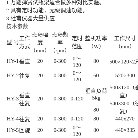
1.
万能弹簧试瓶架适合做多种对比实验。
2.
具有定时功能，无级调速功能。
3.杜甫仪器大量供应
技术参数
振荡幅
振荡频
工作
定时
整机功率
工作尺寸
型
号
度
率
方式
范围
（
W
）
（
mm
）
（
mm
）
（
rpm
）
0
～
HY-1
20
0-300
80
垂直
500×120×2
120
0
～
HY-2
20
0-300
60
520×300
往复
120
500×120
（
垂直负荷
垂直
直）
5kg
HY-3
20
0-300
0-120
往复
540×300
（
80
复）
HY-4
20
0-300
0-120
80
440x270
往复
0
～
HY-5
20
0-300
80
440×335
回旋
120