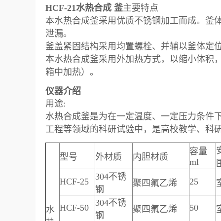
HCF-21水热合成 釜
主要特点
本水热合成釜采用优质不锈钢加工而成。釜
泄漏。
釜盖紧固结构采用均置螺栓、并辅以釜体定
本水热合成釜采用外加热方式，以缩小体积
箱中加热）。
仪器介绍
用途:
水热合成釜是为在一定温度、一定压力条件
工程等领域的科研试验中，是高校教学、科
容量
型号
外材质
内胆材质
ml
304不锈
HCF-25
25
聚四氟乙烯
钢
304不锈
HCF-50
50
聚四氟乙烯
水
钢