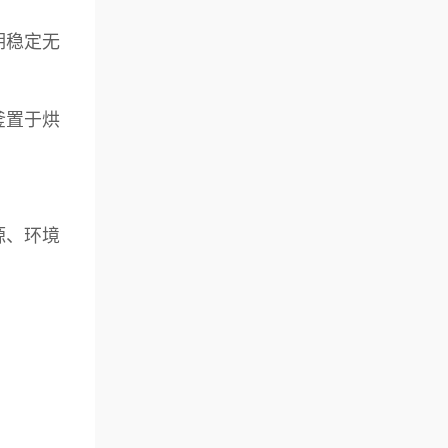
期稳定无
釜置于烘
源、环境