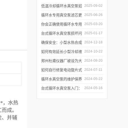
低温冷却循环水真空泵如
2025-09-02
何提升制冷与真空效率？
循环水专用真空泵滤芯更
2025-06-26
换周期：基于水质污染度
你会正确使用循环水专用
2025-03-20
的判断方法
真空泵吗？
台式循环水真空泵损坏问
2025-01-17
题诊断与预防措施
确保安全：小型水热合成
2024-12-18
反应釜的操作与维护建议
如何有效延长小型冷却液
2024-10-22
水循环泵的使用寿命？
郑州杜甫仪器厂被设为大
2024-08-20
学生实习就业基地
如何自行修复电动旋片式
2024-07-11
真空泵无法启动的问题
循环水真空泵的维护保养
2024-05-22
与故障排除指南
台式循环水真空泵入门：
2024-05-16
使用前必读的安全指南
*，水热
工而成。
栓、并辅